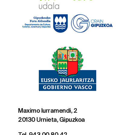
t
o
s
Maximo Iurramendi, 2
20130 Urnieta, Gipuzkoa