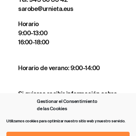
Tel. 943 00 80 42
sarobe@urnieta.eus
Horario
9:00-13:00
16:00-18:00
Horario de verano: 9:00-14:00
Si quieres recibir información sobre
Gestionar el Consentimiento
nuestros estrenos y actividades
de las Cookies
clica
aquí
.
Utilizamos cookies para optimizar nuestro sitio web y nuestro servicio.