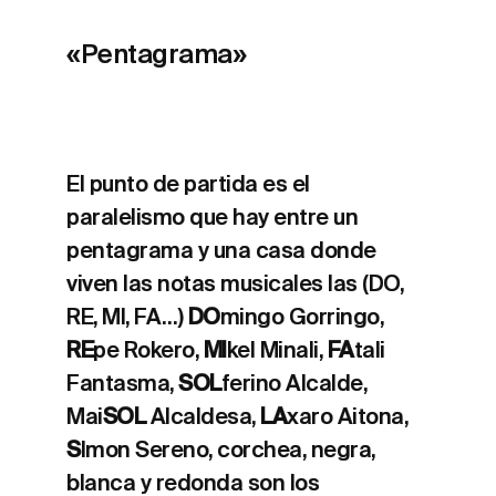
«Pentagrama»
El punto de partida es el
paralelismo que hay entre un
pentagrama y una casa donde
viven las notas musicales las (DO,
RE, MI, FA…)
DO
mingo Gorringo,
RE
pe Rokero,
MI
kel Minali,
FA
tali
Fantasma,
SOL
ferino Alcalde,
Mai
SOL
Alcaldesa,
LA
xaro Aitona,
S
Imon Sereno, corchea, negra,
blanca y redonda son los