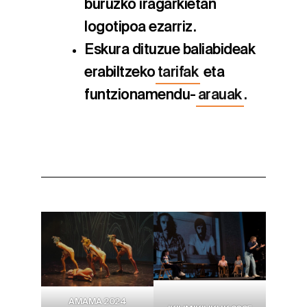
buruzko iragarkietan
logotipoa ezarriz.
Eskura dituzue baliabideak
erabiltzeko
tarifak
eta
funtzionamendu-
arauak
.
AMAMA 2024