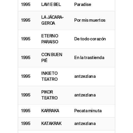
1995
LAVI E BEL
Paradise
LA JÁCARA-
1995
Por mis muertos
GEROA
ETERNO
1995
De todo corazón
PARAISO
CON BUEN
1995
En la trastienda
PIÉ
INKIETO
1995
antzezlana
TEATRO
PIKOR
1995
antzezlana
TEATRO
1995
KARRAKA
Pecata minuta
1995
KATAKRAK
antzezlana