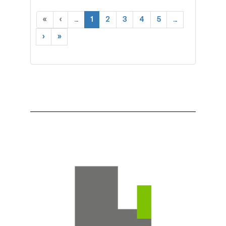
«
‹
...
1
2
3
4
5
...
›
»