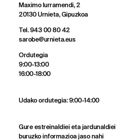
Maximo Iurramendi, 2
20130 Urnieta, Gipuzkoa
Tel. 943 00 80 42
sarobe@urnieta.eus
Ordutegia
9:00-13:00
16:00-18:00
Udako ordutegia: 9:00-14:00
Gure estreinaldiei eta jardunaldiei
buruzko informazioa jaso nahi