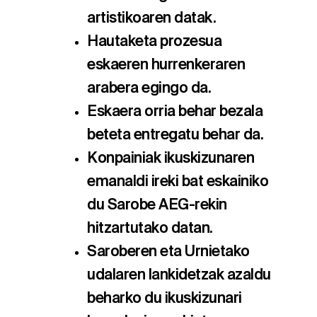
artistikoaren datak.
Hautaketa prozesua
eskaeren hurrenkeraren
arabera egingo da.
Eskaera orria behar bezala
beteta entregatu behar da.
Konpainiak ikuskizunaren
emanaldi ireki bat eskainiko
du Sarobe AEG-rekin
hitzartutako datan.
Saroberen eta Urnietako
udalaren lankidetzak azaldu
beharko du ikuskizunari