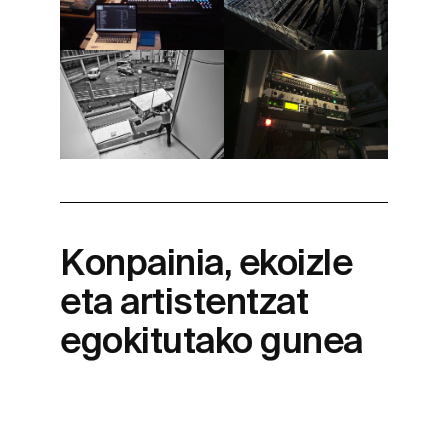
Konpainia, ekoizle
eta artistentzat
egokitutako gunea