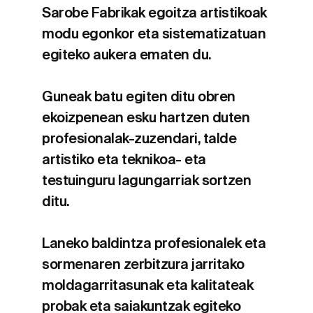
Sarobe Fabrikak egoitza artistikoak
modu egonkor eta sistematizatuan
egiteko aukera ematen du.
Guneak batu egiten ditu obren
ekoizpenean esku hartzen duten
profesionalak-zuzendari, talde
artistiko eta teknikoa- eta
testuinguru lagungarriak sortzen
ditu.
Laneko baldintza profesionalek eta
sormenaren zerbitzura jarritako
moldagarritasunak eta kalitateak
probak eta saiakuntzak egiteko