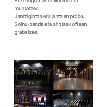
Eszenografiak eraikitzea eta
muntatzea.
Jantzigintza eta jantzien proba.
Soinu-banda eta ahotsak offean
grabatzea.