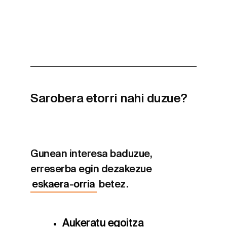
Sarobera etorri nahi duzue?
Gunean interesa baduzue,
erreserba egin dezakezue
eskaera-orria
betez.
Aukeratu egoitza