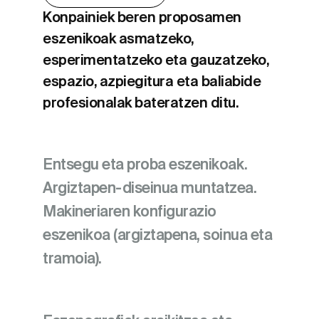
Konpainiek beren proposamen
eszenikoak asmatzeko,
esperimentatzeko eta gauzatzeko,
espazio, azpiegitura eta baliabide
profesionalak bateratzen ditu.
Entsegu eta proba eszenikoak.
Argiztapen-diseinua muntatzea.
Makineriaren konfigurazio
eszenikoa (argiztapena, soinua eta
tramoia).