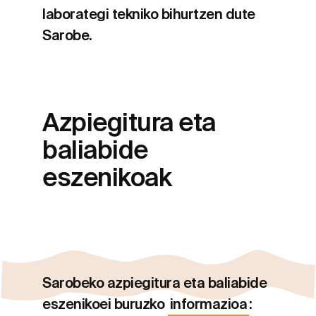
laborategi tekniko bihurtzen dute
Sarobe.
Azpiegitura eta
baliabide
eszenikoak
Sarobeko azpiegitura eta baliabide
eszenikoei buruzko
informazioa
: