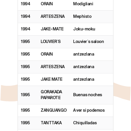
1994
ORAIN
Modigliani
1994
ARTESZENA
Mephisto
1994
JAKE-MATE
Joku-moku
1995
LOUVIER´S
Louvier´s saloon
1995
ORAIN
antzezlana
1995
ARTESZENA
antzezlana
1995
JAKE MATE
antzezlana
GORAKADA
1995
Buenas noches
PAPAROTE
1995
ZANGUANGO
A ver si podemos
1995
TANTTAKA
Chiquilladas