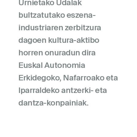
Urnietako Udalak
bultzatutako eszena-
industriaren zerbitzura
dagoen kultura-aktibo
horren onuradun dira
Euskal Autonomia
Erkidegoko, Nafarroako eta
Iparraldeko antzerki- eta
dantza-konpainiak.