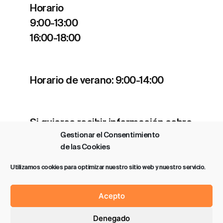
Horario
9:00-13:00
16:00-18:00
Horario de verano: 9:00-14:00
Si quieres recibir información sobre
Gestionar el Consentimiento
nuestros estrenos y actividades
de las Cookies
clica
aquí
.
Utilizamos cookies para optimizar nuestro sitio web y nuestro servicio.
Acepto
Denegado