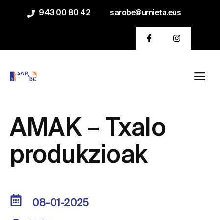
Saltar
943 00 80 42
sarobe@urnieta.eus
al
contenido
Me
AMAK – Txalo
produkzioak
08-01-2025