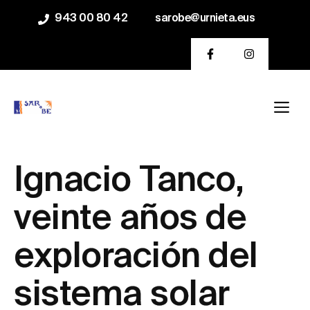
Saltar
943 00 80 42
sarobe@urnieta.eus
al
contenido
Me
Ignacio Tanco,
veinte años de
exploración del
sistema solar