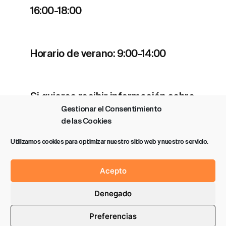
16:00-18:00
Horario de verano: 9:00-14:00
Si quieres recibir información sobre
Gestionar el Consentimiento
nuestros estrenos y actividades
de las Cookies
clica
aquí
.
Utilizamos cookies para optimizar nuestro sitio web y nuestro servicio.
Acepto
Denegado
Política de privacidad
Aviso legal
Preferencias
2026 SAROBE