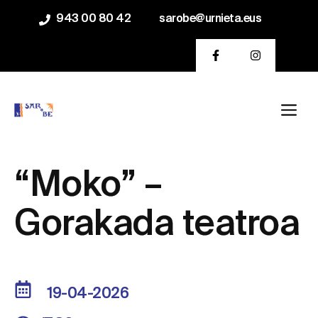
Saltar
943 00 80 42
sarobe@urnieta.eus
al
contenido
Me
“Moko” –
Gorakada teatroa
19-04-2026