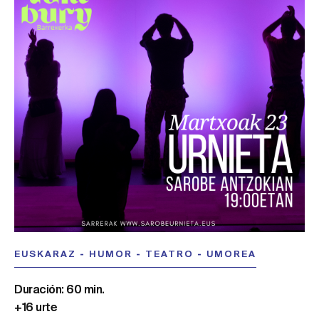
EUSKARAZ
-
HUMOR
-
TEATRO
-
UMOREA
Duración: 60 min.
+16 urte