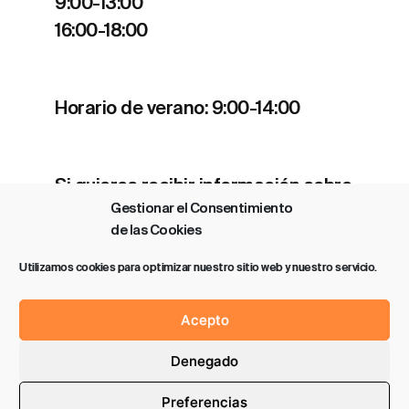
9:00-13:00
16:00-18:00
Horario de verano: 9:00-14:00
Si quieres recibir información sobre
Gestionar el Consentimiento
nuestros estrenos y actividades
de las Cookies
clica
aquí
.
Utilizamos cookies para optimizar nuestro sitio web y nuestro servicio.
Acepto
Denegado
Política de privacidad
Aviso legal
Preferencias