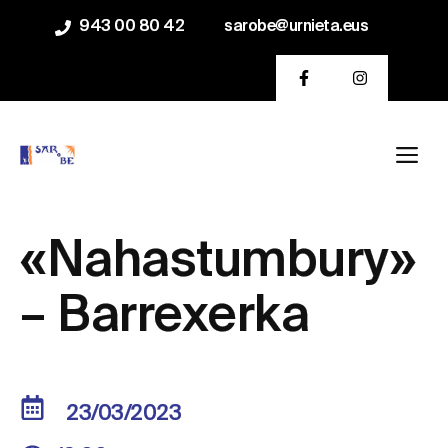
Saltar
943 00 80 42
sarobe@urnieta.eus
al
contenido
Me
«Nahastumbury»
– Barrexerka
23/03/2023