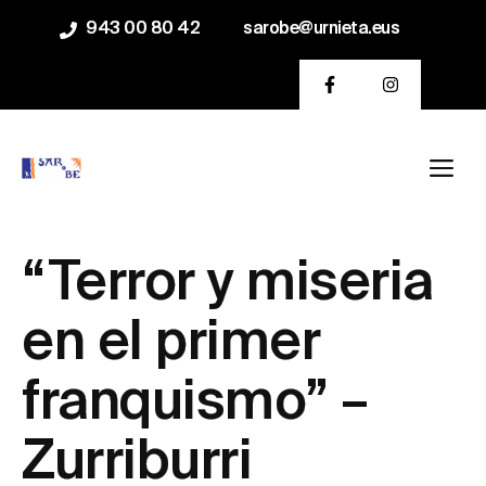
Saltar
943 00 80 42
sarobe@urnieta.eus
al
contenido
Me
“Terror y miseria
en el primer
franquismo” –
Zurriburri