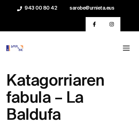
Saltar
943 00 80 42
sarobe@urnieta.eus
al
contenido
Me
Katagorriaren
fabula – La
Baldufa