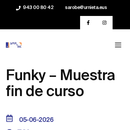
Saltar
943 00 80 42
sarobe@urnieta.eus
al
contenido
Me
Funky – Muestra
fin de curso
05-06-2026