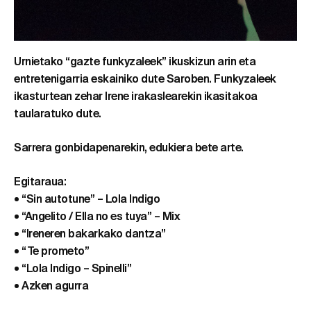
Urnietako “gazte funkyzaleek” ikuskizun arin eta
entretenigarria eskainiko dute Saroben. Funkyzaleek
ikasturtean zehar Irene irakaslearekin ikasitakoa
taularatuko dute.
Sarrera gonbidapenarekin, edukiera bete arte.
Egitaraua:
• “Sin autotune” – Lola Indigo
• “Angelito / Ella no es tuya” – Mix
• “Ireneren bakarkako dantza”
• “Te prometo”
• “Lola Indigo – Spinelli”
• Azken agurra