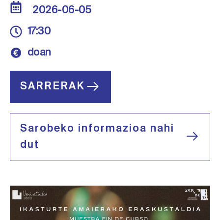
2026-06-05
17:30
doan
SARRERAK
Sarobeko informazioa nahi
dut