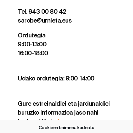
Tel. 943 00 80 42
sarobe@urnieta.eus
Ordutegia
9:00-13:00
16:00-18:00
Udako ordutegia: 9:00-14:00
Gure estreinaldiei eta jardunaldiei
buruzko informazioa jaso nahi
baduzu klikatu
hemen
.
Cookieen baimena kudeatu