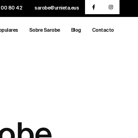
 00 80 42
sarobe@urnieta.eus
opulares
Sobre Sarobe
Blog
Contacto
robe