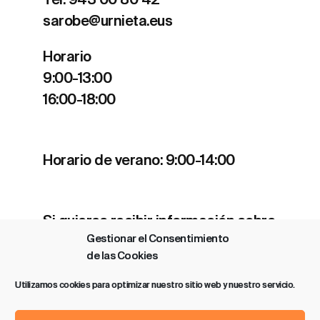
Tel. 943 00 80 42
sarobe@urnieta.eus
Horario
9:00-13:00
16:00-18:00
Horario de verano: 9:00-14:00
Si quieres recibir información sobre
Gestionar el Consentimiento
nuestros estrenos y actividades
de las Cookies
clica
aquí
.
Utilizamos cookies para optimizar nuestro sitio web y nuestro servicio.