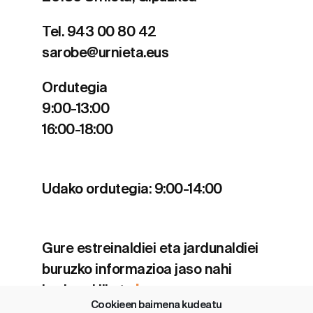
Tel. 943 00 80 42
sarobe@urnieta.eus
Ordutegia
9:00-13:00
16:00-18:00
Udako ordutegia: 9:00-14:00
Gure estreinaldiei eta jardunaldiei
buruzko informazioa jaso nahi
baduzu klikatu
hemen
.
Cookieen baimena kudeatu