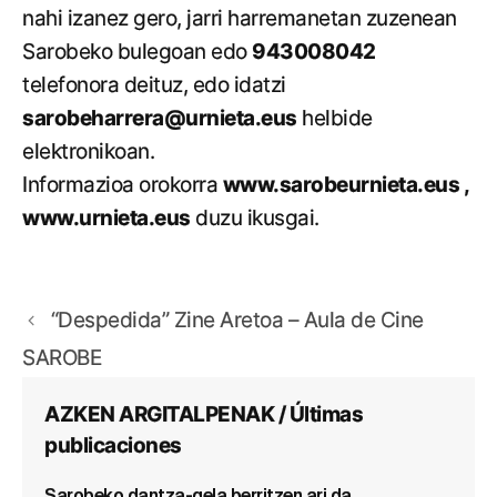
nahi izanez gero, jarri harremanetan zuzenean
Sarobeko bulegoan edo
943008042
telefonora deituz, edo idatzi
sarobeharrera@urnieta.eus
helbide
elektronikoan.
Informazioa orokorra
www.sarobeurnieta.eus ,
www.urnieta.eus
duzu ikusgai.
“Despedida” Zine Aretoa – Aula de Cine
SAROBE
AZKEN ARGITALPENAK / Últimas
publicaciones