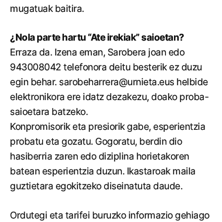
mugatuak baitira.
¿Nola parte hartu “Ate irekiak” saioetan?
Erraza da. Izena eman, Sarobera joan edo
943008042 telefonora deitu besterik ez duzu
egin behar. sarobeharrera@urnieta.eus helbide
elektronikora ere idatz dezakezu, doako proba-
saioetara batzeko.
Konpromisorik eta presiorik gabe, esperientzia
probatu eta gozatu. Gogoratu, berdin dio
hasiberria zaren edo diziplina horietakoren
batean esperientzia duzun. Ikastaroak maila
guztietara egokitzeko diseinatuta daude.
Ordutegi eta tarifei buruzko informazio gehiago