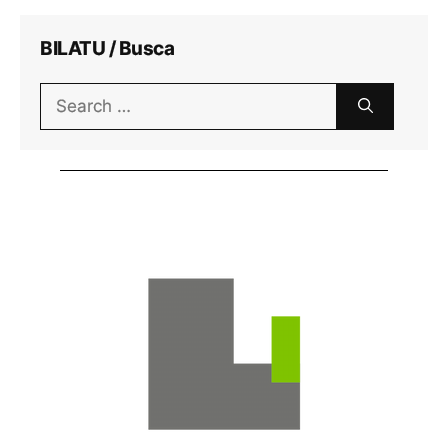
BILATU / Busca
Search
for: