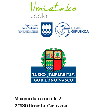
Maximo Iurramendi, 2
20130 Urnieta, Gipuzkoa