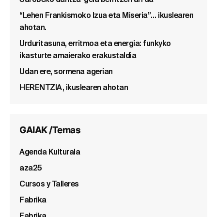
Sarobeko dantza-gela berritzen ari da
“Lehen Frankismoko Izua eta Miseria”… ikuslearen
ahotan.
Urduritasuna, erritmoa eta energia: funkyko
ikasturte amaierako erakustaldia
Udan ere, sormena agerian
HERENTZIA, ikuslearen ahotan
GAIAK /Temas
Agenda Kulturala
aza25
Cursos y Talleres
Fabrika
Fabrika