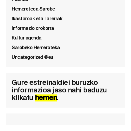
Hemeroteca Sarobe
Ikastaroak eta Tailerrak
Informazio orokorra
Kultur agenda
Sarobeko Hemeroteka
Uncategorized @eu
Gure estreinaldiei buruzko
informazioa jaso nahi baduzu
klikatu
hemen
.