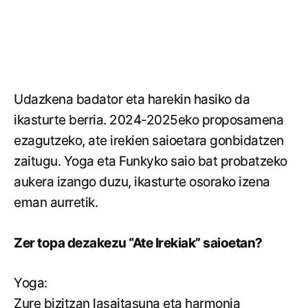
Udazkena badator eta harekin hasiko da
ikasturte berria. 2024-2025eko proposamena
ezagutzeko, ate irekien saioetara gonbidatzen
zaitugu. Yoga eta Funkyko saio bat probatzeko
aukera izango duzu, ikasturte osorako izena
eman aurretik.
Zer topa dezakezu “Ate Irekiak” saioetan?
Y
oga:
Zure bizitzan lasaitasuna eta harmonia