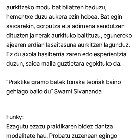
aurkitzeko modu bat bilatzen baduzu,
hementxe duzu aukera ezin hobea. Bat egin
saioarekin, gorputza eta adimena sendotzen
dituzten jarrerak aurkituko baitituzu, eguneroko
ajearen erdian lasaitasuna aurkitzen lagunduz.
Ez du axola hasiberria zaren edo esperientzia
duzun, saioa maila guztietara egokituko da.
“Praktika gramo batek tonaka teoriak baino
gehiago balio du” Swami Sivananda
Funky:
Ezagutu ezazu praktikaren bidez dantza
modalitate hau. Probatu zuzenean egingo