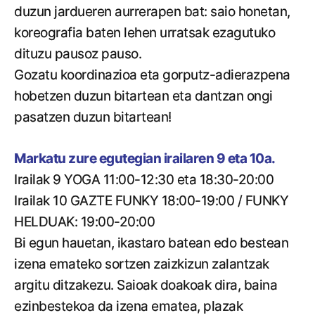
duzun jardueren aurrerapen bat: saio honetan,
koreografia baten lehen urratsak ezagutuko
dituzu pausoz pauso.
Gozatu koordinazioa eta gorputz-adierazpena
hobetzen duzun bitartean eta dantzan ongi
pasatzen duzun bitartean!
Markatu zure egutegian irailaren 9 eta 10a.
Irailak 9 YOGA 11:00-12:30 eta 18:30-20:00
Irailak 10 GAZTE FUNKY 18:00-19:00 / FUNKY
HELDUAK: 19:00-20:00
Bi egun hauetan, ikastaro batean edo bestean
izena emateko sortzen zaizkizun zalantzak
argitu ditzakezu. Saioak doakoak dira, baina
ezinbestekoa da izena ematea, plazak