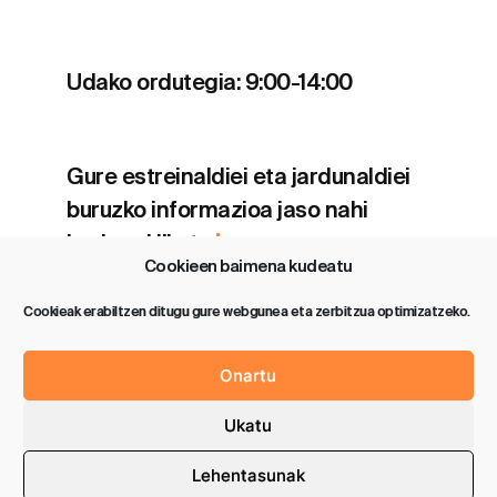
Udako ordutegia: 9:00-14:00
Gure estreinaldiei eta jardunaldiei
buruzko informazioa jaso nahi
baduzu klikatu
hemen
.
Cookieen baimena kudeatu
Cookieak erabiltzen ditugu gure webgunea eta zerbitzua optimizatzeko.
Onartu
Política de privacidad
Aviso legal
Ukatu
Política de cookies (UE)
Lehentasunak
2026 SAROBE