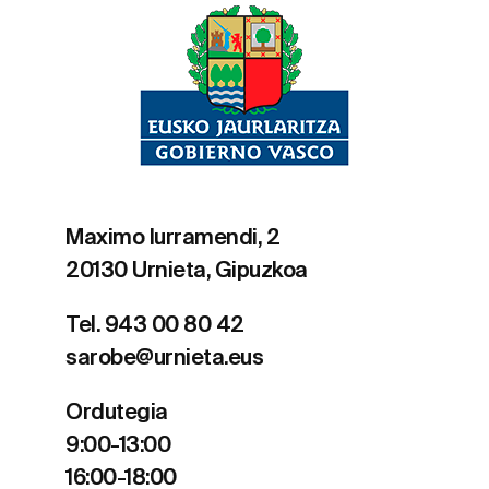
Maximo Iurramendi, 2
20130 Urnieta, Gipuzkoa
Tel. 943 00 80 42
sarobe@urnieta.eus
Ordutegia
9:00-13:00
16:00-18:00