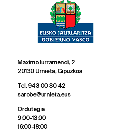
Maximo Iurramendi, 2
20130 Urnieta, Gipuzkoa
Tel. 943 00 80 42
sarobe@urnieta.eus
Ordutegia
9:00-13:00
16:00-18:00