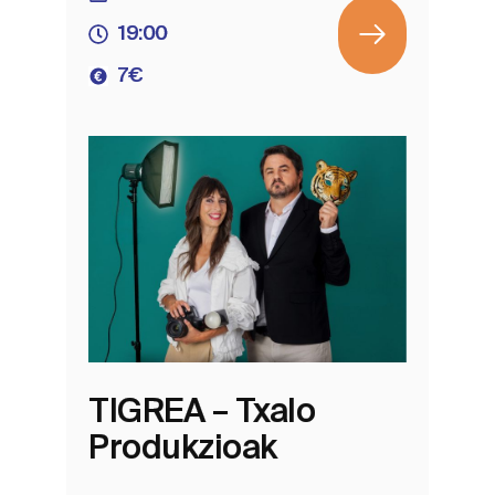
19:00
7€
TIGREA – Txalo
Produkzioak