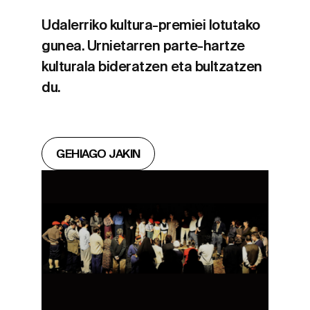
Udalerriko kultura-premiei lotutako
gunea. Urnietarren parte-hartze
kulturala bideratzen eta bultzatzen
du.
GEHIAGO JAKIN