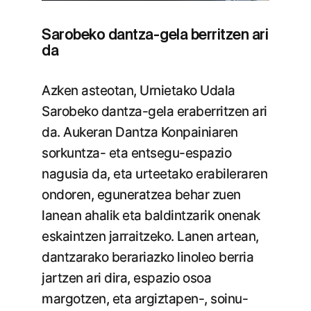
Sarobeko dantza-gela berritzen ari
da
Azken asteotan, Urnietako Udala
Sarobeko dantza-gela eraberritzen ari
da. Aukeran Dantza Konpainiaren
sorkuntza- eta entsegu-espazio
nagusia da, eta urteetako erabileraren
ondoren, eguneratzea behar zuen
lanean ahalik eta baldintzarik onenak
eskaintzen jarraitzeko. Lanen artean,
dantzarako berariazko linoleo berria
jartzen ari dira, espazio osoa
margotzen, eta argiztapen-, soinu-