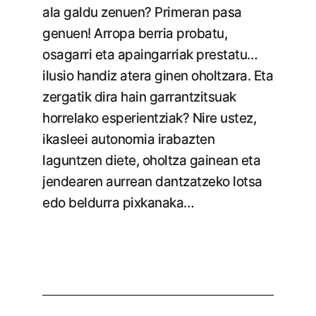
ala galdu zenuen? Primeran pasa
genuen! Arropa berria probatu,
osagarri eta apaingarriak prestatu…
ilusio handiz atera ginen oholtzara. Eta
zergatik dira hain garrantzitsuak
horrelako esperientziak? Nire ustez,
ikasleei autonomia irabazten
laguntzen diete, oholtza gainean eta
jendearen aurrean dantzatzeko lotsa
edo beldurra pixkanaka…