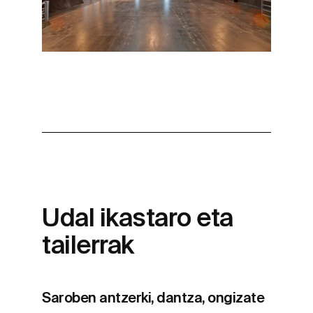
Udal ikastaro eta
tailerrak
Saroben antzerki, dantza, ongizate