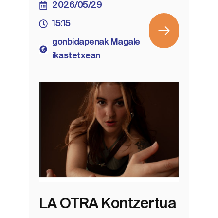
2026/05/29
15:15
gonbidapenak Magale
ikastetxean
LA OTRA Kontzertua