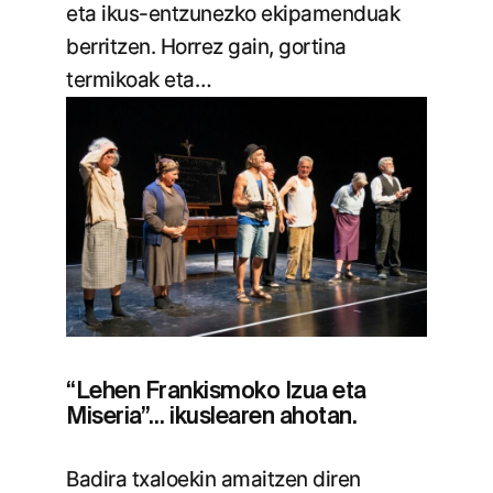
eta ikus-entzunezko ekipamenduak
berritzen. Horrez gain, gortina
termikoak eta…
“Lehen Frankismoko Izua eta
Miseria”… ikuslearen ahotan.
Badira txaloekin amaitzen diren