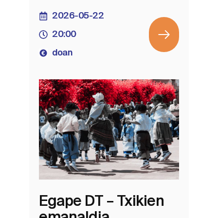
2026-05-22
20:00
doan
Egape DT – Txikien