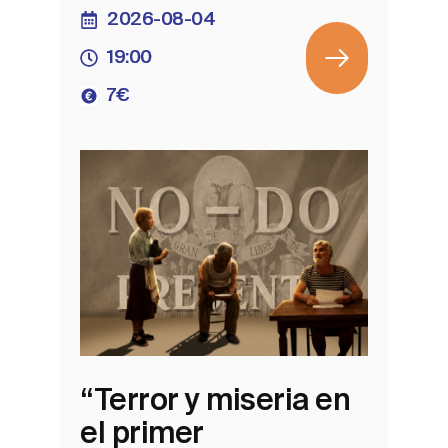
2026-08-04
19:00
7€
“Terror y miseria en
el primer