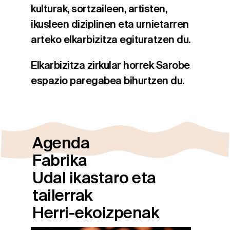
kulturak, sortzaileen, artisten,
ikusleen diziplinen eta urnietarren
arteko elkarbizitza egituratzen du.
Elkarbizitza zirkular horrek Sarobe
espazio paregabea bihurtzen du.
Agenda
Fabrika
Udal ikastaro eta
tailerrak
Herri-ekoizpenak