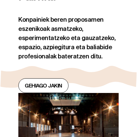
Konpainiek beren proposamen
eszenikoak asmatzeko,
esperimentatzeko eta gauzatzeko,
espazio, azpiegitura eta baliabide
profesionalak bateratzen ditu.
GEHIAGO JAKIN