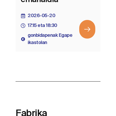
emanaldia
2026-05-20
17:15 eta 18:30
gonbidapenak Egape
ikastolan
Fabrika