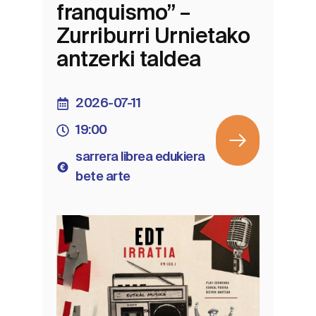
franquismo” –
Zurriburri Urnietako
antzerki taldea
2026-07-11
19:00
sarrera librea edukiera
bete arte