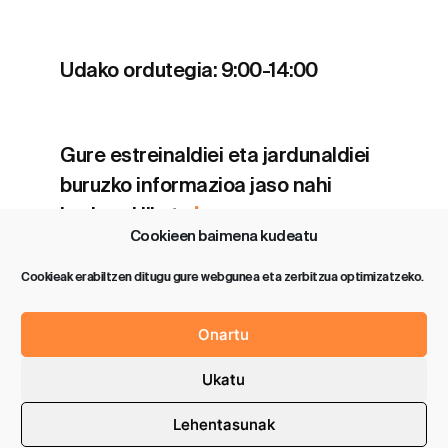
Udako ordutegia: 9:00-14:00
Gure estreinaldiei eta jardunaldiei
buruzko informazioa jaso nahi
baduzu klikatu
hemen
.
Cookieen baimena kudeatu
Cookieak erabiltzen ditugu gure webgunea eta zerbitzua optimizatzeko.
Onartu
Política de privacidad
Aviso legal
Ukatu
Política de cookies (UE)
Lehentasunak
2026 SAROBE