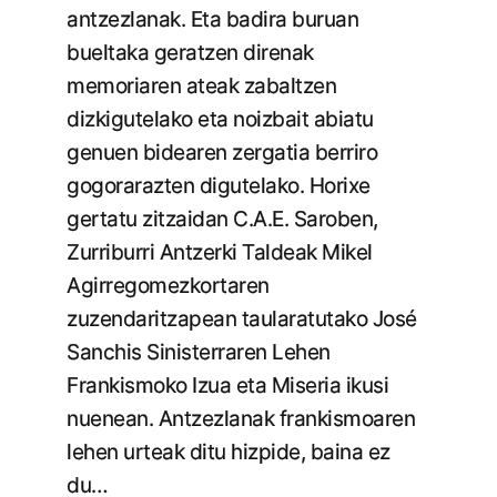
antzezlanak. Eta badira buruan
bueltaka geratzen direnak
memoriaren ateak zabaltzen
dizkigutelako eta noizbait abiatu
genuen bidearen zergatia berriro
gogorarazten digutelako. Horixe
gertatu zitzaidan C.A.E. Saroben,
Zurriburri Antzerki Taldeak Mikel
Agirregomezkortaren
zuzendaritzapean taularatutako José
Sanchis Sinisterraren Lehen
Frankismoko Izua eta Miseria ikusi
nuenean. Antzezlanak frankismoaren
lehen urteak ditu hizpide, baina ez
du…