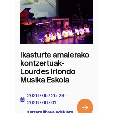
Ikasturte amaierako
kontzertuak-
Lourdes Iriondo
Musika Eskola
2026 / 05 / 25-28 –
2026 / 06 / 01
sarrera librea edukiera