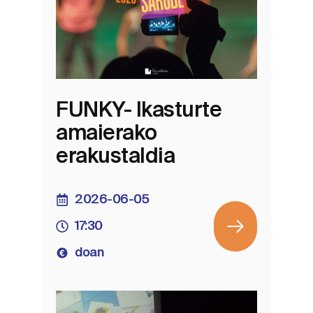
FUNKY- Ikasturte
amaierako
erakustaldia
2026-06-05
17:30
doan