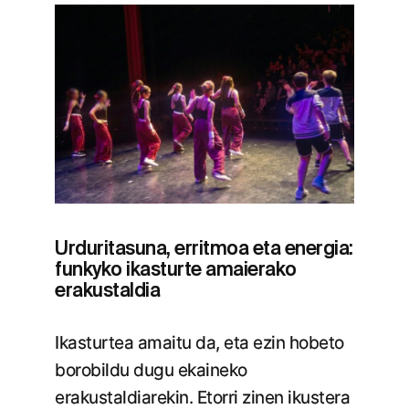
Urduritasuna, erritmoa eta energia:
funkyko ikasturte amaierako
erakustaldia
Ikasturtea amaitu da, eta ezin hobeto
borobildu dugu ekaineko
erakustaldiarekin. Etorri zinen ikustera