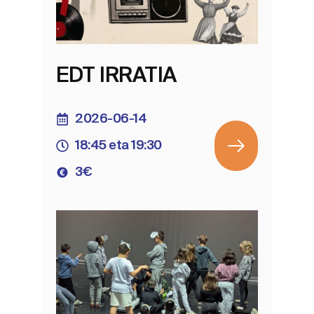
EDT IRRATIA
2026-06-14
18:45 eta 19:30
3€