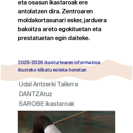
eta osasun ikastaroak ere
antolatzen dira. Zentroaren
moldakortasunari esker, jarduera
bakoitza areto egokituetan eta
prestatuetan egin daiteke.
202
5-
2026 ikasturtearen informazioa
ikusteko klikatu esteka honetan
Udal Antzerki Tailerra
DANTZAtuz
SAROBE ikastaroak