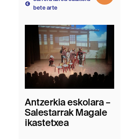
bete arte
Antzerkia eskolara –
Salestarrak Magale
ikastetxea