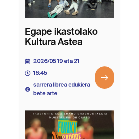
Egape ikastolako
Kultura Astea
2026/05 19 eta 21
16:45
sarrera librea edukiera
bete arte