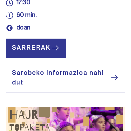
17:30
60 min.
doan
SARRERAK
Sarobeko informazioa nahi
dut