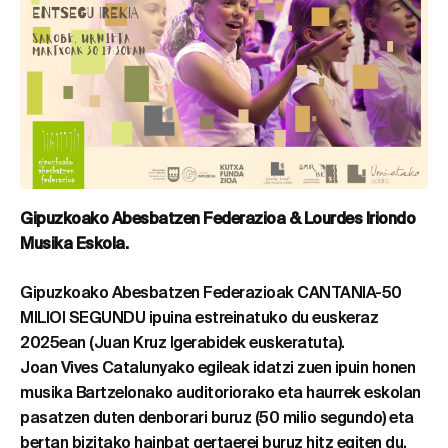
Gipuzkoako Abesbatzen Federazioa & Lourdes Iriondo
Musika Eskola.
Gipuzkoako Abesbatzen Federazioak CANTANIA-50
MILIOI SEGUNDU ipuina estreinatuko du euskeraz
2025ean (Juan Kruz Igerabidek euskeratuta).
Joan Vives Catalunyako egileak idatzi zuen ipuin honen
musika Bartzelonako auditoriorako eta haurrek eskolan
pasatzen duten denborari buruz (50 milio segundo) eta
bertan bizitako hainbat gertaerei buruz hitz egiten du.