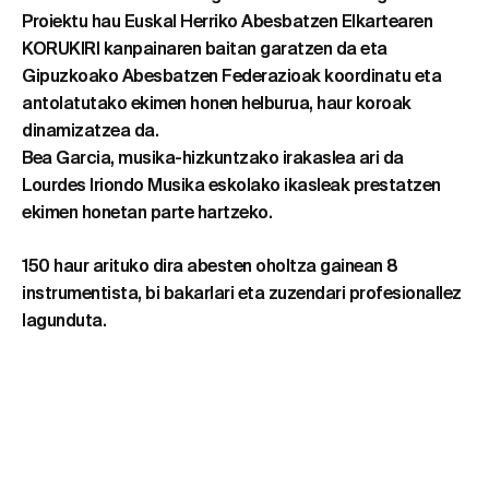
Proiektu hau Euskal Herriko Abesbatzen Elkartearen
KORUKIRI kanpainaren baitan garatzen da eta
Gipuzkoako Abesbatzen Federazioak koordinatu eta
antolatutako ekimen honen helburua, haur koroak
dinamizatzea da.
Bea Garcia, musika-hizkuntzako irakaslea ari da
Lourdes Iriondo Musika eskolako ikasleak prestatzen
ekimen honetan parte hartzeko.
150 haur arituko dira abesten oholtza gainean 8
instrumentista, bi bakarlari eta zuzendari profesionallez
lagunduta.