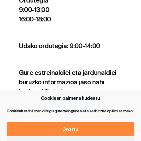
Ordutegia
9:00-13:00
16:00-18:00
Udako ordutegia: 9:00-14:00
Gure estreinaldiei eta jardunaldiei
buruzko informazioa jaso nahi
baduzu klikatu
hemen
.
Cookieen baimena kudeatu
Cookieak erabiltzen ditugu gure webgunea eta zerbitzua optimizatzeko.
Onartu