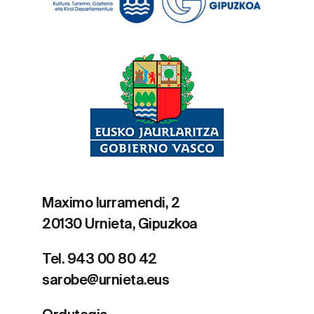
Maximo Iurramendi, 2
20130 Urnieta, Gipuzkoa
Tel. 943 00 80 42
sarobe@urnieta.eus