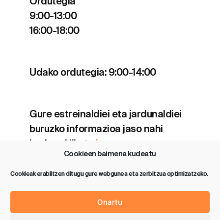
Ordutegia
9:00-13:00
16:00-18:00
Udako ordutegia: 9:00-14:00
Gure estreinaldiei eta jardunaldiei
buruzko informazioa jaso nahi
baduzu klikatu
hemen
.
Cookieen baimena kudeatu
Cookieak erabiltzen ditugu gure webgunea eta zerbitzua optimizatzeko.
Onartu