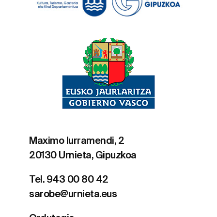
Maximo Iurramendi, 2
20130 Urnieta, Gipuzkoa
Tel. 943 00 80 42
sarobe@urnieta.eus