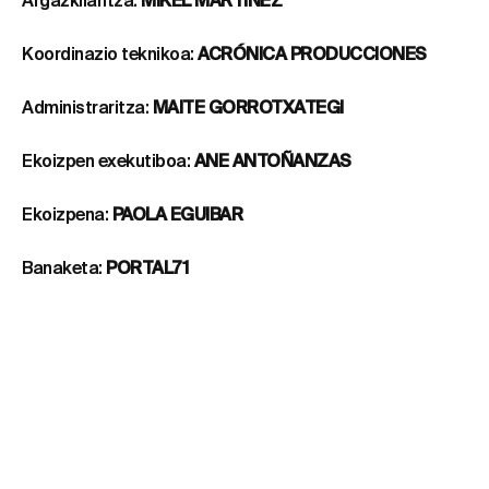
Argazkilaritza:
MIKEL MARTINEZ
Koordinazio teknikoa:
ACRÓNICA PRODUCCIONES
Administraritza:
MAITE GORROTXATEGI
Ekoizpen exekutiboa:
ANE ANTOÑANZAS
Ekoizpena:
PAOLA EGUIBAR
Banaketa:
PORTAL71