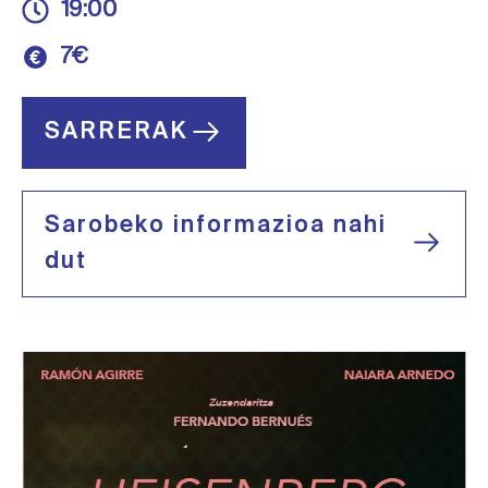
19:00
7€
SARRERAK
Sarobeko informazioa nahi
dut