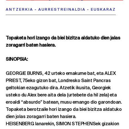
ANTZERKIA
-
AURRESTREINALDIA
-
EUSKARAZ
Topaketa hori izango da biei bizitza aldatuko dien jalas
zoragarri baten hasiera.
SINOPSIA:
GEORGIE BURNS, 42 urteko emakume bat, eta ALEX
PRIEST, 75eko gizon bat, Londresko Saint Pancras
geltokian ezagutuko dira. Atzetik ikusita, Georgiek
usteko du Alex bere aita dela (urtebete da hil zela) eta
eroaldi “absurdo” batean, musu emango dio garondoan.
Topaketa berotzaile hori izango da biei bizitza aldatuko
dien jolas zoragarri baten hasiera.
HEISENBERG lanarekin, SIMON STEPHENSek gizakion