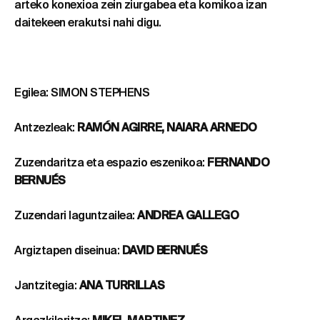
arteko konexioa zein ziurgabea eta komikoa izan
daitekeen erakutsi nahi digu.
Egilea: SIMON STEPHENS
Antzezleak:
RAMÓN AGIRRE, NAIARA ARNEDO
Zuzendaritza eta espazio eszenikoa:
FERNANDO
BERNUÉS
Zuzendari laguntzailea:
ANDREA GALLEGO
Argiztapen diseinua:
DAVID BERNUÉS
Jantzitegia:
ANA TURRILLAS