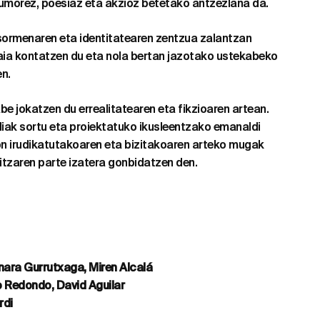
a umorez, poesiaz eta akzioz betetako antzezlana da.
sormenaren eta identitatearen zentzua zalantzan
aia kontatzen du eta nola bertan jazotako ustekabeko
en.
e jokatzen du errealitatearen eta fikzioaren artean.
iak sortu eta proiektatuko ikusleentzako emanaldi
 non irudikatutakoaren eta bizitakoaren arteko mugak
aitzaren parte izatera gonbidatzen den.
nara Gurrutxaga, Miren Alcalá
o Redondo, David Aguilar
rdi