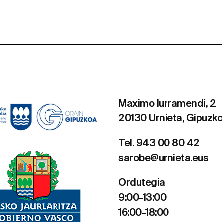
Maximo Iurramendi, 2
20130 Urnieta, Gipuzk
Tel. 943 00 80 42
sarobe@urnieta.eus
Ordutegia
9:00-13:00
16:00-18:00