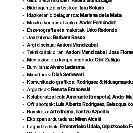
Gidoia eta testuakt:
Ainara Gurrutxaga
Bidelaguntza artistikoa:
Iara Solano
Idazketan bidelaguntza:
Mariana de la Mata
Musika konposatzailea:
Ander Fernández
Eszenografia eta maketak:
Urko Redondo
Jantziteria:
Barbara Rasso
Argi diseinua:
Andoni Mendizabal
Teknikariak biran:
Andoni Mendizabal, Josu Flore
Mediazioa eta kanpo begirada:
Oier Zuñiga
Burni lana:
Alvaro Ledesma
Miniaturak:
Diah Setiawati
Komunikazio grafikoa:
Rodriguez & Ndungmandu
Argazkiak:
Renata Etanowski
Kolaboratzaileak:
Amorante (tronpeta), Ander Muji
Off ahotsak:
Luis Alberto Rodriguez, Belacqua ko
Banaketa:
Artedrama, Irantzu Azpeitia
Ekoizpen arduraduna:
Miren Alcalá
Laguntzaileak:
Errenteriako Udala, Gipuzkoako Fo