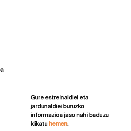
oa
Gure estreinaldiei eta
jardunaldiei buruzko
informazioa jaso nahi baduzu
klikatu
hemen
.