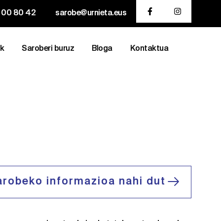
 00 80 42
sarobe@urnieta.eus
ak
Saroberi buruz
Bloga
Kontaktua
arobeko informazioa nahi dut