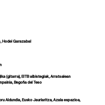
s, Hodei Garazabal
n
ka (gitarra), EITB albistegiak, Arratsalean
npainia, Begoña del Teso
ru Aldundia, Eusko Jaurlaritza, Azala espazioa,