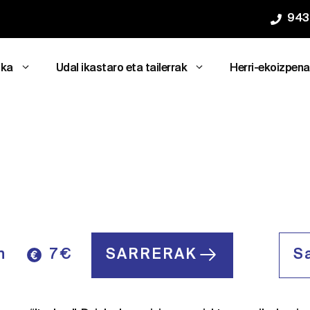
943
ika
Udal ikastaro eta tailerrak
Herri-ekoizpen
n
7 €
SARRERAK
S