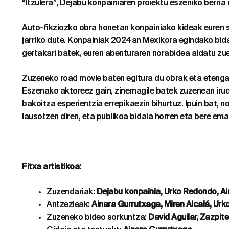
“Itzulera”, Dejabu konpainiaren proiektu eszeniko berri
Auto-fikziozko obra honetan konpainiako kideak euren 
jarriko dute. Konpainiak 2024an Mexikora egindako bid
gertakari batek, euren abenturaren norabidea aldatu zu
Zuzeneko road movie baten egitura du obrak eta etengab
Eszenako aktoreez gain, zinemagile batek zuzenean irud
bakoitza esperientzia errepikaezin bihurtuz. Ipuin bat,
lausotzen diren, eta publikoa bidaia horren eta bere em
Fitxa artistikoa:
Zuzendariak:
Dejabu konpainia, Urko Redondo, Ai
Antzezleak:
Ainara Gurrutxaga, Miren Alcalá, Urk
Zuzeneko bideo sorkuntza:
David Aguilar, Zazpite