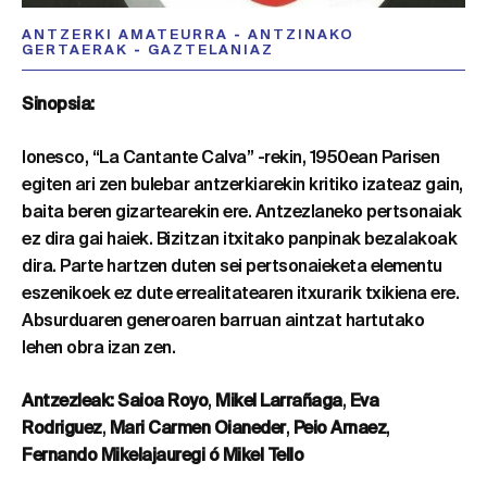
ANTZERKI AMATEURRA
-
ANTZINAKO
GERTAERAK
-
GAZTELANIAZ
Sinopsia:
Ionesco, “La Cantante Calva” -rekin, 1950ean Parisen
egiten ari zen bulebar antzerkiarekin kritiko izateaz gain,
baita beren gizartearekin ere. Antzezlaneko pertsonaiak
ez dira gai haiek. Bizitzan itxitako panpinak bezalakoak
dira. Parte hartzen duten sei pertsonaieketa elementu
eszenikoek ez dute errealitatearen itxurarik txikiena ere.
Absurduaren generoaren barruan aintzat hartutako
lehen obra izan zen.
Antzezleak: Saioa Royo
,
Mikel Larrañaga
,
Eva
Rodriguez
,
Mari Carmen Oianeder
,
Peio Arnaez
,
Fernando Mikelajauregi
ó Mikel Tello