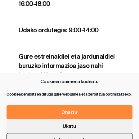
16:00-18:00
Udako ordutegia: 9:00-14:00
Gure estreinaldiei eta jardunaldiei
buruzko informazioa jaso nahi
baduzu klikatu
hemen
.
Cookieen baimena kudeatu
Cookieak erabiltzen ditugu gure webgunea eta zerbitzua optimizatzeko.
Onartu
Política de privacidad
Aviso legal
Ukatu
Política de cookies (UE)