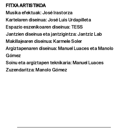
FITXA ARTISTIKOA
Musika efektuak: José Irastorza
Kartelaren diseinua: José Luis Urdapilleta
Espazio eszenikoaren diseinua: TESS
Jantzien diseinua eta jantzigintza: Jantziz Lab
Makillajearen diseinua: Karmele Soler
Argiztapenaren diseinua: Manuel Luaces eta Manolo
Gómez
Soinu eta argiztapen teknikaria: Manuel Luaces
Zuzendaritza: Manolo Gómez