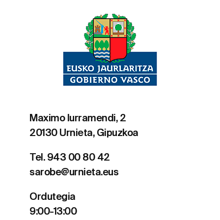
Maximo Iurramendi, 2
20130 Urnieta, Gipuzkoa
Tel. 943 00 80 42
sarobe@urnieta.eus
Ordutegia
9:00-13:00