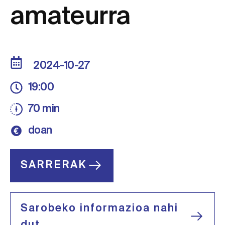
amateurra
2024-10-27
19:00
70 min
doan
SARRERAK
Sarobeko informazioa nahi