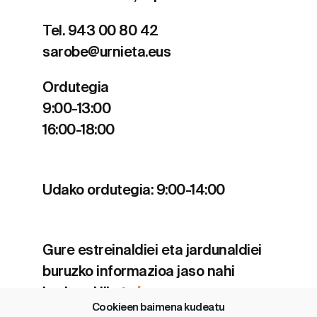
Tel. 943 00 80 42
sarobe@urnieta.eus
Ordutegia
9:00-13:00
16:00-18:00
Udako ordutegia: 9:00-14:00
Gure estreinaldiei eta jardunaldiei
buruzko informazioa jaso nahi
baduzu klikatu
hemen
.
Cookieen baimena kudeatu