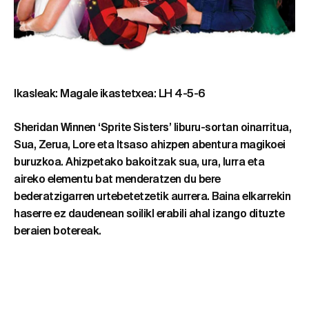
Ikasleak: Magale ikastetxea: LH 4-5-6
Sheridan Winnen ‘Sprite Sisters’ liburu-sortan oinarritua,
Sua, Zerua, Lore eta Itsaso ahizpen abentura magikoei
buruzkoa. Ahizpetako bakoitzak sua, ura, lurra eta
aireko elementu bat menderatzen du bere
bederatzigarren urtebetetzetik aurrera. Baina elkarrekin
haserre ez daudenean soilikl erabili ahal izango dituzte
beraien botereak.