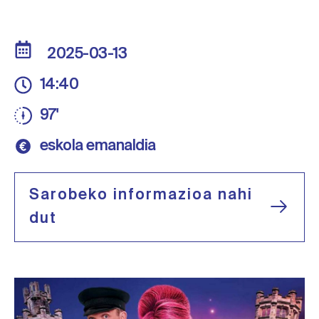
2025-03-13
14:40
97'
eskola emanaldia
Sarobeko informazioa nahi
dut