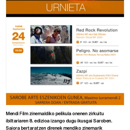
Mendi Film zinemaldiko pelikula onenen zirkuitu
ibiltariaren 8. edizioa izango dugu ikusgai Saroben.
Saiora bertaratzen direnek mendiko zinemarik