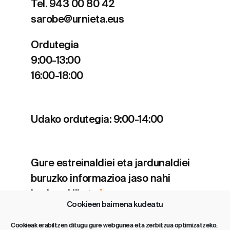
Tel. 943 00 80 42
sarobe@urnieta.eus
Ordutegia
9:00-13:00
16:00-18:00
Udako ordutegia: 9:00-14:00
Gure estreinaldiei eta jardunaldiei
buruzko informazioa jaso nahi
baduzu klikatu
hemen
.
Cookieen baimena kudeatu
Cookieak erabiltzen ditugu gure webgunea eta zerbitzua optimizatzeko.