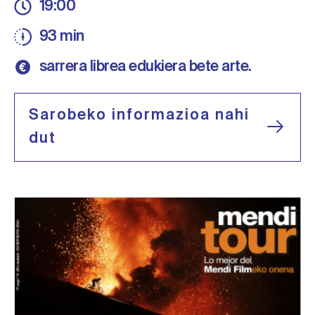
19:00
93 min
sarrera librea edukiera bete arte.
Sarobeko informazioa nahi
dut