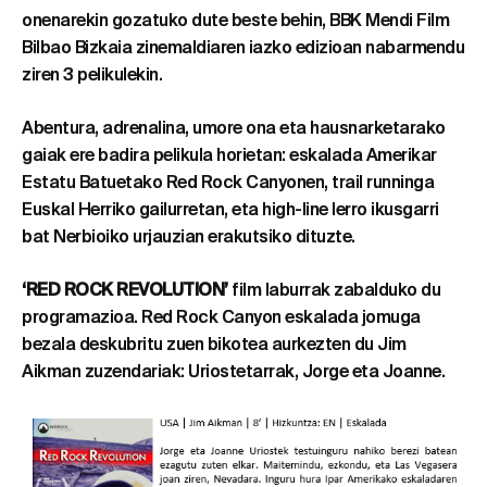
onenarekin gozatuko dute beste behin, BBK Mendi Film
Bilbao Bizkaia zinemaldiaren iazko edizioan nabarmendu
ziren 3 pelikulekin.
Abentura, adrenalina, umore ona eta hausnarketarako
gaiak ere badira pelikula horietan: eskalada Amerikar
Estatu Batuetako Red Rock Canyonen, trail runninga
Euskal Herriko gailurretan, eta high-line lerro ikusgarri
bat Nerbioiko urjauzian erakutsiko dituzte.
‘RED ROCK REVOLUTION’
film laburrak zabalduko du
programazioa. Red Rock Canyon eskalada jomuga
bezala deskubritu zuen bikotea aurkezten du Jim
Aikman zuzendariak: Uriostetarrak, Jorge eta Joanne.