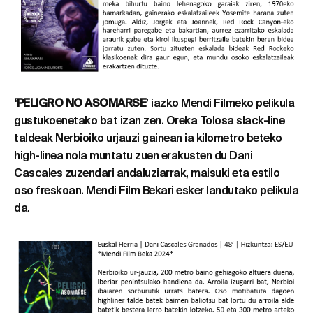
‘PELIGRO NO ASOMARSE
’ iazko Mendi Filmeko pelikula
gustukoenetako bat izan zen. Oreka Tolosa slack-line
taldeak Nerbioiko urjauzi gainean ia kilometro beteko
high-linea nola muntatu zuen erakusten du Dani
Cascales zuzendari andaluziarrak, maisuki eta estilo
oso freskoan. Mendi Film Bekari esker landutako pelikula
da.