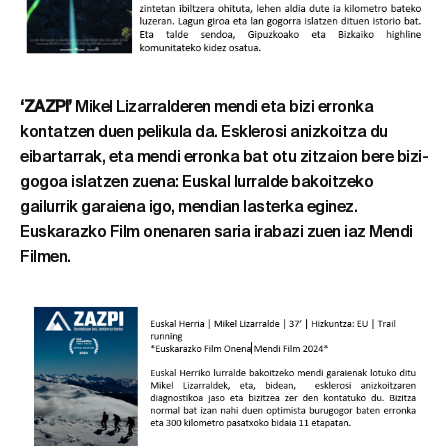
‘ZAZPI’
Mikel Lizarralderen mendi eta bizi erronka
kontatzen duen pelikula da. Esklerosi anizkoitza du
eibartarrak, eta mendi erronka bat otu zitzaion bere bizi-
gogoa islatzen zuena: Euskal lurralde bakoitzeko
gailurrik garaiena igo, mendian lasterka eginez.
Euskarazko Film onenaren saria irabazi zuen iaz Mendi
Filmen.