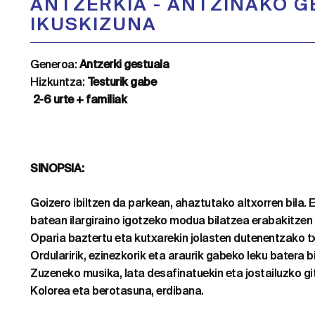
ANTZERKIA
-
ANTZINAKO G
IKUSKIZUNA
Generoa:
Antzerki gestuala
Hizkuntza:
Testurik gabe
2-6 urte + familiak
SINOPSIA:
Goizero ibiltzen da parkean, ahaztutako altxorren bila. E
batean ilargiraino igotzeko modua bilatzea erabakitzen 
Oparia baztertu eta kutxarekin jolasten dutenentzako t
Ordularirik, ezinezkorik eta araurik gabeko leku batera b
Zuzeneko musika, lata desafinatuekin eta jostailuzko git
Kolorea eta berotasuna, erdibana.