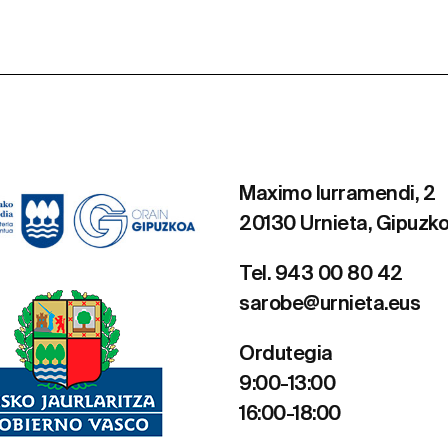
Maximo Iurramendi, 2
20130 Urnieta, Gipuzk
Tel. 943 00 80 42
sarobe@urnieta.eus
Ordutegia
9:00-13:00
16:00-18:00