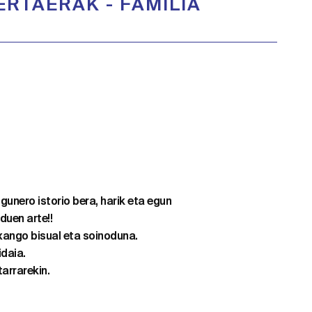
ERTAERAK
-
FAMILIA
gunero istorio bera, harik eta egun
duen arte!!
xango bisual eta soinoduna.
idaia.
arrarekin.