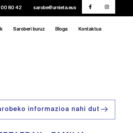
 00 80 42
sarobe@urnieta.eus
ak
Saroberi buruz
Bloga
Kontaktua
arobeko informazioa nahi dut