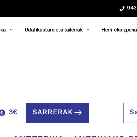
943
ika
Udal ikastaro eta tailerrak
Herri-ekoizpen
3€
SARRERAK
S