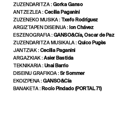
ZUZENDARITZA :
Gorka Ganso
ANTZEZLEA :
Cecilia Paganini
ZUZENEKO MUSIKA :
Txefo Rodríguez
ARGIZTAPEN DISEINUA :
Ion Chávez
ESZENOGRAFIA :
GANSO&Cía, Oscar de Paz
ZUZENDARITZA MUSIKALA :
Quico Pugès
JANTZIAK :
Cecilia Paganini
ARGAZKIAK :
Asier Bastida
TEKNIKARIA :
Unai Barrio
DISEINU GRAFIKOA :
Sr Sommer
EKOIZPENA :
GANSO&Cía
BANAKETA :
Rocío Pindado (PORTAL 71)