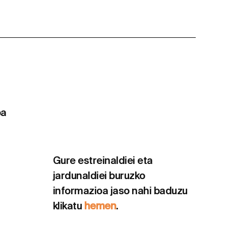
oa
Gure estreinaldiei eta
jardunaldiei buruzko
informazioa jaso nahi baduzu
klikatu
hemen
.