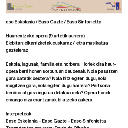
aso Eskolania / Easo Gazte / Easo Sinfonietta
Haurrentzako opera (9 urtetik aurrera)
Elebitan: elkarrizketak euskaraz / letra musikatua
gazteleraz
Eskola, lagunak, familia eta norbera. Horiek dira haur-
opera berri honen sorburuan daudenak. Nola pasatzen
gara batetik bestera? Nola hitz egiten dugu, nola
mugitzen gara, nola egiten dugu harrera? Pertsona
berdina al gara ingurua delakoa dela? Opera honek
emango dizu erantzunak bilatzeko aukera.
Interpreteak
Easo Eskolania – Easo Gazte – Easo Sinfonietta