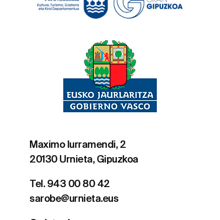
Maximo Iurramendi, 2
20130 Urnieta, Gipuzkoa
Tel. 943 00 80 42
sarobe@urnieta.eus