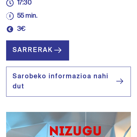
17:30
55 min.
3€
SARRERAK
Sarobeko informazioa nahi
dut