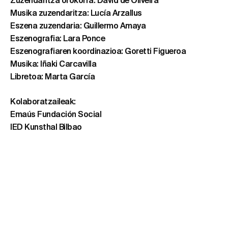
Zuzendaritza orokorra: David de Oliveira
Musika zuzendaritza: Lucía Arzallus
Eszena zuzendaria: Guillermo Amaya
Eszenografia: Lara Ponce
Eszenografiaren koordinazioa: Goretti Figueroa
Musika: Iñaki Carcavilla
Libretoa: Marta García
Kolaboratzaileak:
Emaús Fundación Social
IED Kunsthal Bilbao