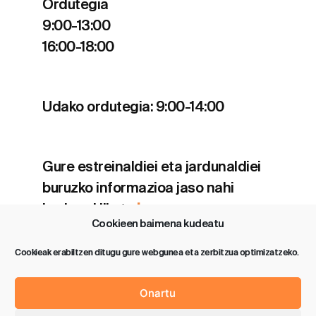
Ordutegia
9:00-13:00
16:00-18:00
Udako ordutegia: 9:00-14:00
Gure estreinaldiei eta jardunaldiei
buruzko informazioa jaso nahi
baduzu klikatu
hemen
.
Cookieen baimena kudeatu
Cookieak erabiltzen ditugu gure webgunea eta zerbitzua optimizatzeko.
Onartu