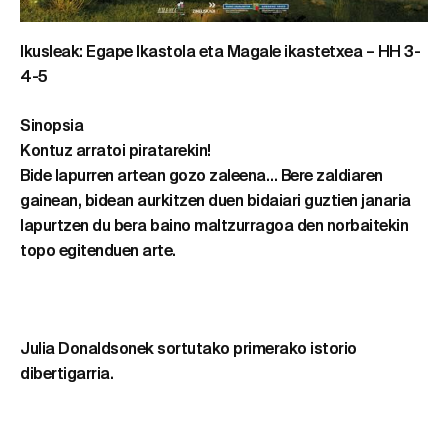
Ikusleak: Egape Ikastola eta Magale ikastetxea – HH 3-
4-5
Sinopsia
Kontuz arratoi piratarekin!
Bide lapurren artean gozo zaleena… Bere zaldiaren
gainean, bidean aurkitzen duen bidaiari guztien janaria
lapurtzen du bera baino maltzurragoa den norbaitekin
topo egitenduen arte.
Julia Donaldsonek sortutako primerako istorio
dibertigarria.