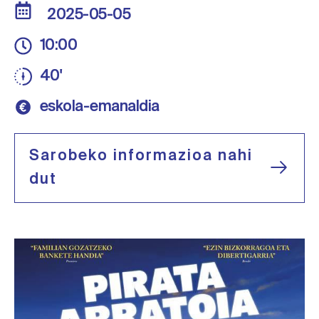
2025-05-05
10:00
40'
eskola-emanaldia
Sarobeko informazioa nahi
dut