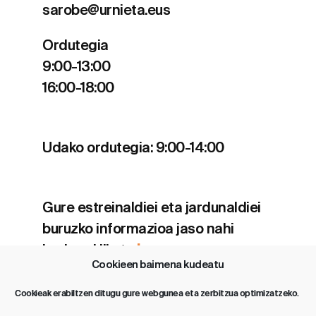
sarobe@urnieta.eus
Ordutegia
9:00-13:00
16:00-18:00
Udako ordutegia: 9:00-14:00
Gure estreinaldiei eta jardunaldiei
buruzko informazioa jaso nahi
baduzu klikatu
hemen
.
Cookieen baimena kudeatu
Cookieak erabiltzen ditugu gure webgunea eta zerbitzua optimizatzeko.