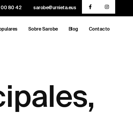
 00 80 42
sarobe@urnieta.eus
opulares
Sobre Sarobe
Blog
Contacto
ipales,