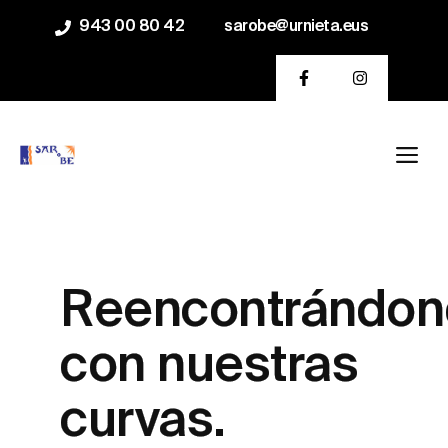
Saltar
943 00 80 42
sarobe@urnieta.eus
al
contenido
Me
Reencontrándon
con nuestras
curvas.