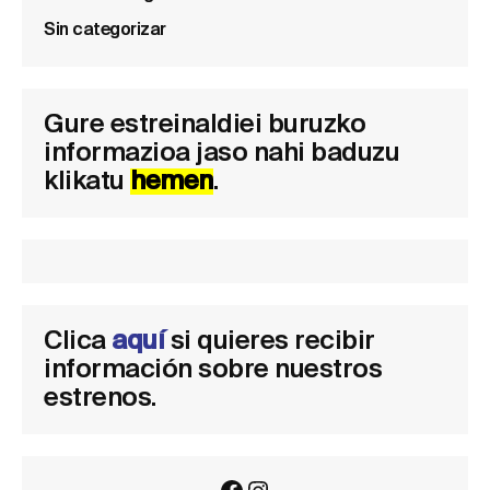
Sin categorizar
Gure estreinaldiei buruzko
informazioa jaso nahi baduzu
klikatu
hemen
.
Clica
aquí
si quieres recibir
información sobre nuestros
estrenos.
Facebook
Instagram