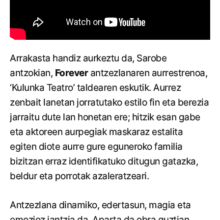
Arrakasta handiz aurkeztu da, Sarobe
antzokian,
Forever
antzezlanaren aurrestrenoa,
‘Kulunka Teatro’ taldearen eskutik. Aurrez
zenbait lanetan jorratutako estilo fin eta berezia
jarraitu dute lan honetan ere; hitzik esan gabe
eta aktoreen aurpegiak maskaraz estalita
egiten diote aurre gure eguneroko familia
bizitzan erraz identifikatuko ditugun gatazka,
beldur eta porrotak azaleratzeari.
Antzezlana dinamiko, edertasun, magia eta
emozioz jantzia da. Aparta da obra guztian