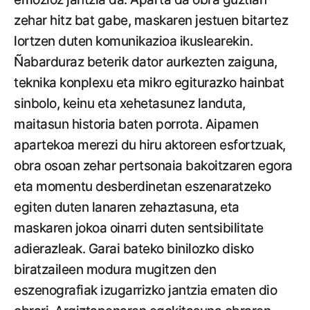
zehar hitz bat gabe, maskaren jestuen bitartez
lortzen duten komunikazioa ikuslearekin.
Ñabarduraz beterik dator aurkezten zaiguna,
teknika konplexu eta mikro egiturazko hainbat
sinbolo, keinu eta xehetasunez landuta,
maitasun historia baten porrota. Aipamen
apartekoa merezi du hiru aktoreen esfortzuak,
obra osoan zehar pertsonaia bakoitzaren egora
eta momentu desberdinetan eszenaratzeko
egiten duten lanaren zehaztasuna, eta
maskaren jokoa oinarri duten sentsibilitate
adierazleak. Garai bateko binilozko disko
biratzaileen modura mugitzen den
eszenografiak izugarrizko jantzia ematen dio