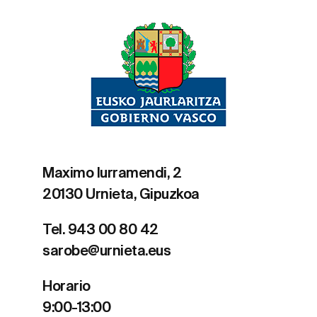
Maximo Iurramendi, 2
20130 Urnieta, Gipuzkoa
Tel. 943 00 80 42
sarobe@urnieta.eus
Horario
9:00-13:00