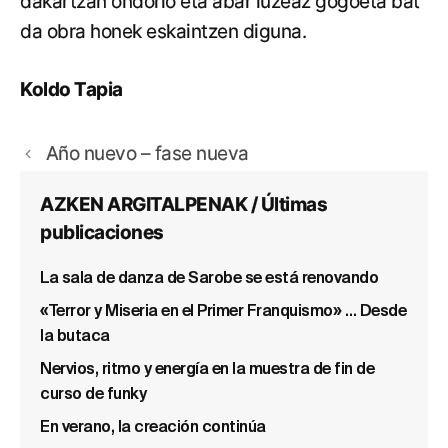
dakartzan ondorio eta abar luzeaz gogoeta bat
da obra honek eskaintzen diguna.
Koldo Tapia
Año nuevo – fase nueva
AZKEN ARGITALPENAK / Últimas
publicaciones
La sala de danza de Sarobe se está renovando
«Terror y Miseria en el Primer Franquismo» … Desde
la butaca
Nervios, ritmo y energía en la muestra de fin de
curso de funky
En verano, la creación continúa