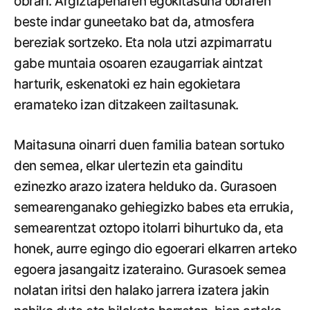
obrari. Argiztapenaren egokitasuna obraren
beste indar guneetako bat da, atmosfera
bereziak sortzeko. Eta nola utzi azpimarratu
gabe muntaia osoaren ezaugarriak aintzat
harturik, eskenatoki ez hain egokietara
eramateko izan ditzakeen zailtasunak.
Maitasuna oinarri duen familia batean sortuko
den semea, elkar ulertezin eta gainditu
ezinezko arazo izatera helduko da. Gurasoen
semearenganako gehiegizko babes eta errukia,
semearentzat oztopo itolarri bihurtuko da, eta
honek, aurre egingo dio egoerari elkarren arteko
egoera jasangaitz izateraino. Gurasoek semea
nolatan iritsi den halako jarrera izatera jakin