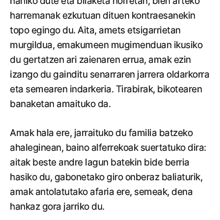
nahiko dute eta bilaketa horretan, bien arteko
harremanak ezkutuan dituen kontraesanekin
topo egingo du. Aita, amets etsigarrietan
murgildua, emakumeen mugimenduan ikusiko
du gertatzen ari zaienaren errua, amak ezin
izango du gainditu senarraren jarrera oldarkorra
eta semearen indarkeria. Tirabirak, bikotearen
banaketan amaituko da.
Amak hala ere, jarraituko du familia batzeko
ahaleginean, baino alferrekoak suertatuko dira:
aitak beste andre lagun batekin bide berria
hasiko du, gabonetako giro onberaz baliaturik,
amak antolatutako afaria ere, semeak, dena
hankaz gora jarriko du.