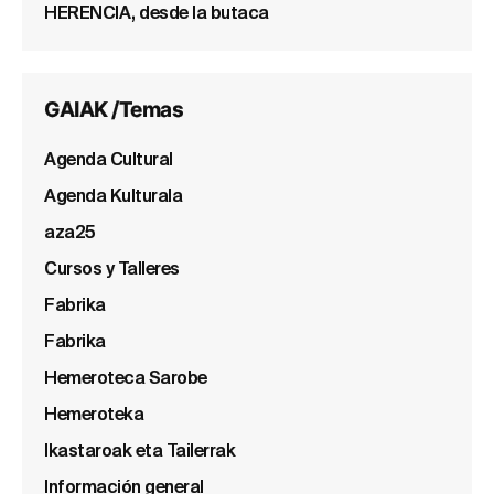
HERENCIA, desde la butaca
GAIAK /Temas
Agenda Cultural
Agenda Kulturala
aza25
Cursos y Talleres
Fabrika
Fabrika
Hemeroteca Sarobe
Hemeroteka
Ikastaroak eta Tailerrak
Información general