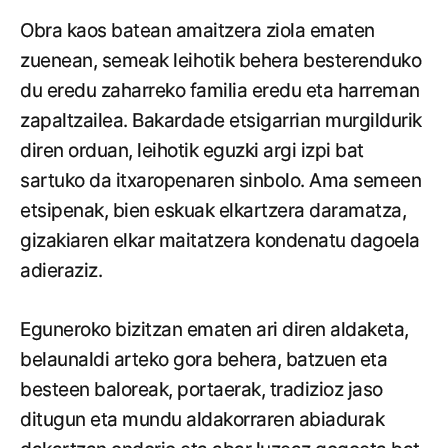
Obra kaos batean amaitzera ziola ematen
zuenean, semeak leihotik behera besterenduko
du eredu zaharreko familia eredu eta harreman
zapaltzailea. Bakardade etsigarrian murgildurik
diren orduan, leihotik eguzki argi izpi bat
sartuko da itxaropenaren sinbolo. Ama semeen
etsipenak, bien eskuak elkartzera daramatza,
gizakiaren elkar maitatzera kondenatu dagoela
adieraziz.
Eguneroko bizitzan ematen ari diren aldaketa,
belaunaldi arteko gora behera, batzuen eta
besteen baloreak, portaerak, tradizioz jaso
ditugun eta mundu aldakorraren abiadurak