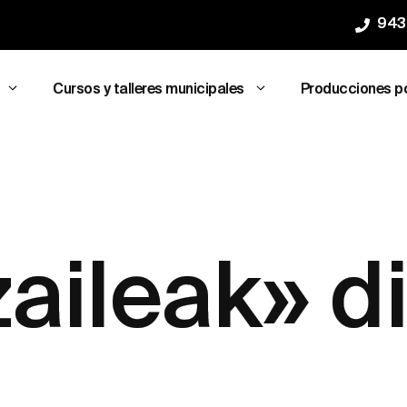
943
Cursos y talleres municipales
Producciones p
aileak» d