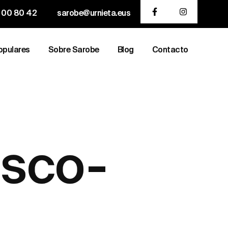
 00 80 42
sarobe@urnieta.eus
opulares
Sobre Sarobe
Blog
Contacto
isco-