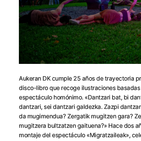
Aukeran DK cumple 25 años de trayectoria pro
disco-libro que recoge ilustraciones basadas e
espectáculo homónimo. «Dantzari bat, bi dantz
dantzari, sei dantzari galdezka. Zazpi dantzari
da mugimendua? Zergatik mugitzen gara? Ze
mugitzera bultzatzen gaituena?» Hace dos año
montaje del espectáculo «Migratzaileak», cele