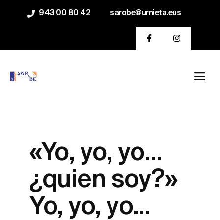
Saltar
943 00 80 42
sarobe@urnieta.eus
al
contenido
Me
«Yo, yo, yo…
¿quien soy?»
Yo, yo, yo…