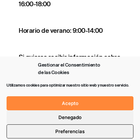
16:00-18:00
Horario de verano: 9:00-14:00
Si quieres recibir información sobre
Gestionar el Consentimiento
nuestros estrenos y actividades
de las Cookies
clica
aquí
.
Utilizamos cookies para optimizar nuestro sitio web y nuestro servicio.
Acepto
Denegado
Política de privacidad
Aviso legal
Preferencias
2026 SAROBE