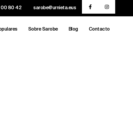
 00 80 42
sarobe@urnieta.eus
opulares
Sobre Sarobe
Blog
Contacto