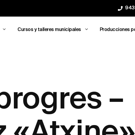
943
Cursos y talleres municipales
Producciones p
progres –
 «Atxine»