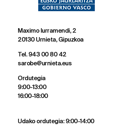
Maximo Iurramendi, 2
20130 Urnieta, Gipuzkoa
Tel. 943 00 80 42
sarobe@urnieta.eus
Ordutegia
9:00-13:00
16:00-18:00
Udako ordutegia: 9:00-14:00