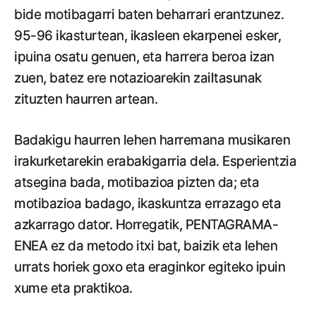
bide motibagarri baten beharrari erantzunez.
95-96 ikasturtean, ikasleen ekarpenei esker,
ipuina osatu genuen, eta harrera beroa izan
zuen, batez ere notazioarekin zailtasunak
zituzten haurren artean.
Badakigu haurren lehen harremana musikaren
irakurketarekin erabakigarria dela. Esperientzia
atsegina bada, motibazioa pizten da; eta
motibazioa badago, ikaskuntza errazago eta
azkarrago dator. Horregatik, PENTAGRAMA-
ENEA ez da metodo itxi bat, baizik eta lehen
urrats horiek goxo eta eraginkor egiteko ipuin
xume eta praktikoa.