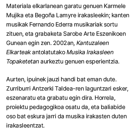
Materiala elkarlanean garatu genuen Karmele
Mujika eta Begoña Lamyre irakasleekin; kanten
musikak Fernando Ederra musikariak sortu
zituen, eta grabaketa Sarobe Arte Eszenikoen
Gunean egin zen. 2002an
, Kantuzaleen
Elkarteak
antolatutako
Musika Irakasleen
Topaketetan
aurkeztu genuen esperientzia.
Aurten, ipuinek jauzi handi bat eman dute.
Zurriburri Antzerki Taldea-ren laguntzari esker,
eszenaratu eta grabatu egin dira. Horrela,
proiektu pedagogikoa osatu da, eta baliabide
oso bat eskura jarri da musika irakasten duten
irakasleentzat.