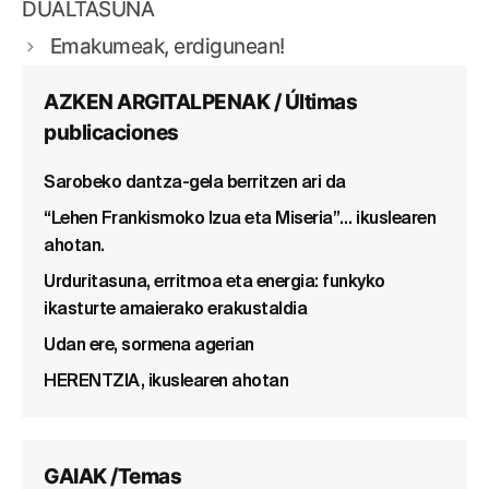
DUALTASUNA
Emakumeak, erdigunean!
AZKEN ARGITALPENAK / Últimas
publicaciones
Sarobeko dantza-gela berritzen ari da
“Lehen Frankismoko Izua eta Miseria”… ikuslearen
ahotan.
Urduritasuna, erritmoa eta energia: funkyko
ikasturte amaierako erakustaldia
Udan ere, sormena agerian
HERENTZIA, ikuslearen ahotan
GAIAK /Temas