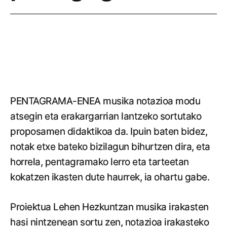
PENTAGRAMA-ENEA musika notazioa modu
atsegin eta erakargarrian lantzeko sortutako
proposamen didaktikoa da. Ipuin baten bidez,
notak etxe bateko bizilagun bihurtzen dira, eta
horrela, pentagramako lerro eta tarteetan
kokatzen ikasten dute haurrek, ia ohartu gabe.
Proiektua Lehen Hezkuntzan musika irakasten
hasi nintzenean sortu zen, notazioa irakasteko