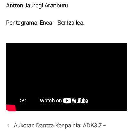
Antton Jauregi Aranburu
Pentagrama-Enea – Sortzailea.
Aukeran Dantza Konpainia: ADK3.7 –