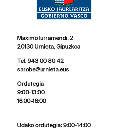
Maximo Iurramendi, 2
20130 Urnieta, Gipuzkoa
Tel. 943 00 80 42
sarobe@urnieta.eus
Ordutegia
9:00-13:00
16:00-18:00
Udako ordutegia: 9:00-14:00