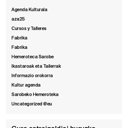
Agenda Kulturala
aza25
Cursos y Talleres
Fabrika
Fabrika
Hemeroteca Sarobe
Ikastaroak eta Tailerrak
Informazio orokorra
Kultur agenda
Sarobeko Hemeroteka
Uncategorized @eu