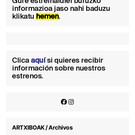
Gure estreinaldiei buruzko
informazioa jaso nahi baduzu
klikatu
hemen
.
Clica
aquí
si quieres recibir
información sobre nuestros
estrenos.
Facebook
Instagram
ARTXIBOAK / Archivos