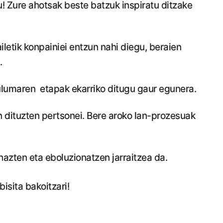
u! Zure ahotsak beste batzuk inspiratu ditzake
iletik konpainiei entzun nahi diegu, beraien
.
ulumaren etapak ekarriko ditugu gaur egunera.
dituzten pertsonei. Bere aroko lan-prozesuak
azten eta eboluzionatzen jarraitzea da.
bisita bakoitzari!