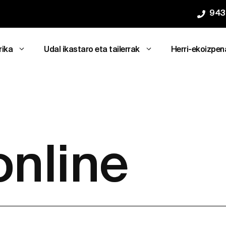
943
rika
Udal ikastaro eta tailerrak
Herri-ekoizpen
online