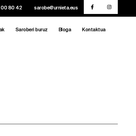
 00 80 42
sarobe@urnieta.eus
ak
Saroberi buruz
Bloga
Kontaktua