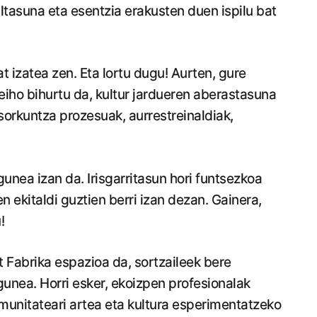
tasuna eta esentzia erakusten duen ispilu bat
t izatea zen. Eta lortu dugu! Aurten, gure
iho bihurtu da, kultur jardueren aberastasuna
 sorkuntza prozesuak, aurrestreinaldiak,
gunea izan da. Irisgarritasun hori funtsezkoa
 ekitaldi guztien berri izan dezan. Gainera,
!
 Fabrika espazioa da, sortzaileek bere
unea. Horri esker, ekoizpen profesionalak
omunitateari artea eta kultura esperimentatzeko