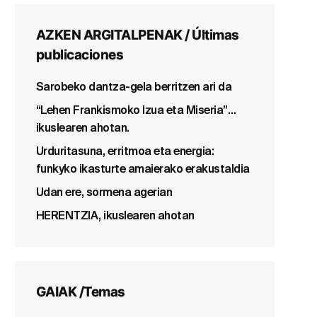
AZKEN ARGITALPENAK / Últimas
publicaciones
Sarobeko dantza-gela berritzen ari da
“Lehen Frankismoko Izua eta Miseria”…
ikuslearen ahotan.
Urduritasuna, erritmoa eta energia:
funkyko ikasturte amaierako erakustaldia
Udan ere, sormena agerian
HERENTZIA, ikuslearen ahotan
GAIAK /Temas