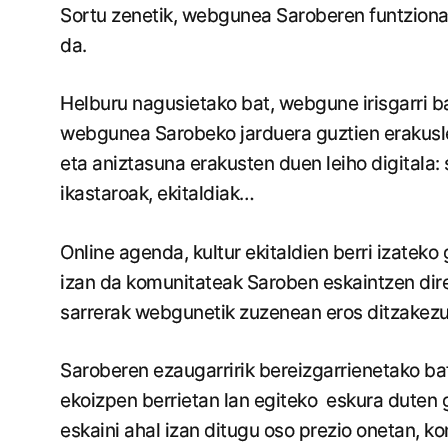
Sortu zenetik, webgunea Saroberen funtzional
da.
Helburu nagusietako bat, webgune irisgarri ba
webgunea Sarobeko jarduera guztien erakusle
eta aniztasuna erakusten duen leiho digitala:
ikastaroak, ekitaldiak…
Online agenda, kultur ekitaldien berri izateko 
izan da komunitateak Saroben eskaintzen diren
sarrerak webgunetik zuzenean eros ditzakezu
Saroberen ezaugarririk bereizgarrienetako bat
ekoizpen berrietan lan egiteko eskura duten g
eskaini ahal izan ditugu oso prezio onetan, k