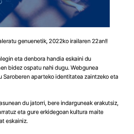
eratu genuenetik, 2022ko irailaren 22an!!
egin eta denbora handia eskaini du
onen bidez ospatu nahi dugu. Webgunea
u Saroberen aparteko identitatea zaintzeko eta
nean du jatorri, bere indarguneak erakutsiz,
rratuz eta gure erkidegoan kultura maite
t eskainiz.