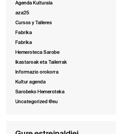
Agenda Kulturala
aza25
Cursos y Talleres
Fabrika
Fabrika
Hemeroteca Sarobe
Ikastaroak eta Tailerrak
Informazio orokorra
Kultur agenda
Sarobeko Hemeroteka
Uncategorized @eu