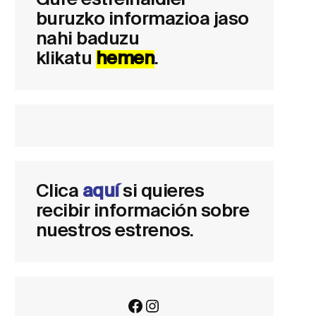
Gure estreinaldiei
buruzko informazioa jaso
nahi baduzu
klikatu
hemen
.
Clica
aquí
si quieres
recibir información sobre
nuestros estrenos.
Facebook
Instagram