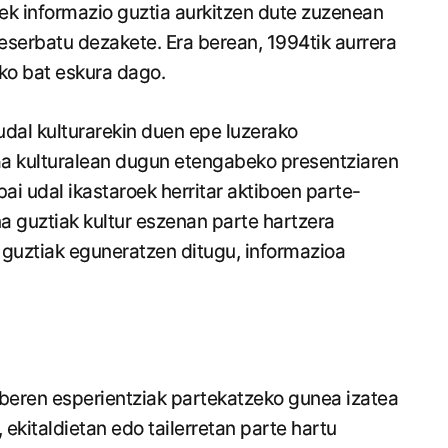
ek informazio guztia aurkitzen dute zuzenean
eserbatu dezakete. Era berean, 1994tik aurrera
iko bat eskura dago.
dal kulturarekin duen epe luzerako
ma kulturalean dugun etengabeko presentziaren
bai udal ikastaroek herritar aktiboen parte-
a guztiak kultur eszenan parte hartzera
 guztiak eguneratzen ditugu, informazioa
 beren esperientziak partekatzeko gunea izatea
 ekitaldietan edo tailerretan parte hartu