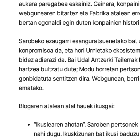
aukera paregabea eskainiz. Gainera, konpaini
webgunearen bitartez eta Fabrika atalean err
bertan egonaldi egin duten konpainien histor
Sarobeko ezaugarri esanguratsuenetako bat u
konpromisoa da, eta hori Urnietako ekosiste
bidez adierazi da. Bai Udal Antzerki Tailerrak 
hartzea bultzatu dute; Modu horretan pertson
gonbidatuta sentitzen dira. Webgunean, berri
emateko.
Blogaren atalean atal hauek ikusgai:
“Ikuslearen ahotan”. Saroben pertsonek
nahi dugu. Ikuskizunen bat ikusi baduzu,