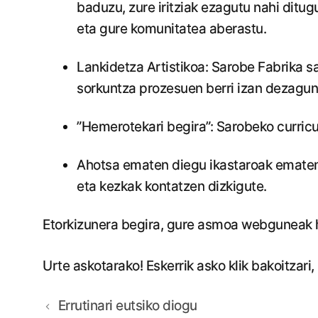
baduzu, zure iritziak ezagutu nahi ditug
eta gure komunitatea aberastu.
Lankidetza Artistikoa: Sarobe Fabrika sa
sorkuntza prozesuen berri izan dezagun
”Hemerotekari begira”: Sarobeko curric
Ahotsa ematen diegu ikastaroak ematen 
eta kezkak kontatzen dizkigute.
Etorkizunera begira, gure asmoa webguneak h
Urte askotarako! Eskerrik asko klik bakoitzari, 
Errutinari eutsiko diogu