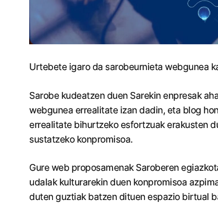
Urtebete igaro da sarobeurnieta webgunea kal
Sarobe kudeatzen duen Sarekin enpresak ahal
webgunea errealitate izan dadin, eta blog h
errealitate bihurtzeko esfortzuak erakusten d
sustatzeko konpromisoa.
Gure web proposamenak Saroberen egiazkotasu
udalak kulturarekin duen konpromisoa azpima
duten guztiak batzen dituen espazio birtual ba