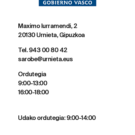
Maximo Iurramendi, 2
20130 Urnieta, Gipuzkoa
Tel. 943 00 80 42
sarobe@urnieta.eus
Ordutegia
9:00-13:00
16:00-18:00
Udako ordutegia: 9:00-14:00