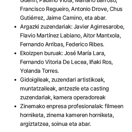
Guerín, Paulino Viota, Mariano Barroso,
Francisco Regueiro, Antonio Drove, Chus
Gutiérrez, Jaime Camino, eta abar.
Argazki zuzendariak: Javier Agirresarobe,
Flavio Martínez Labiano, Aitor Mantxola,
Fernando Arribas, Federico Ribes.
Ekoizpen buruak: José María Lara,
Fernando Vitoria De Lecea, Iñaki Ros,
Yolanda Torres.
Gidoigileak, zuzendari artistikoak,
muntatzaileak, antzezle eta casting
zuzendariak, kamera operadoreak
Zinemako enpresa profesionalak: filmeen
horniketa, zinema kameren horniketa,
argiztatzea, soinua eta abar.