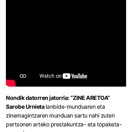
Nondik datorren jatorria: “ZINE ARETOA”
Sarobe Urnieta
lanbide-munduaren eta
zinemagintzaren munduan sartu nahi zuten
pertsonen arteko prestakuntza- eta topaketa-