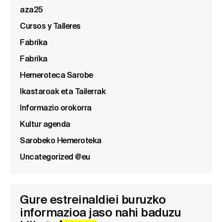
aza25
Cursos y Talleres
Fabrika
Fabrika
Hemeroteca Sarobe
Ikastaroak eta Tailerrak
Informazio orokorra
Kultur agenda
Sarobeko Hemeroteka
Uncategorized @eu
Gure estreinaldiei buruzko
informazioa jaso nahi baduzu