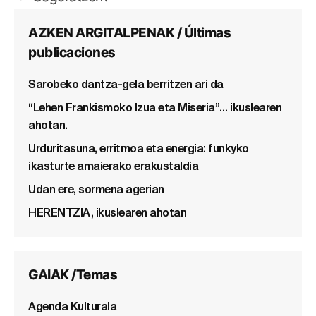
AZKEN ARGITALPENAK / Últimas
publicaciones
Sarobeko dantza-gela berritzen ari da
“Lehen Frankismoko Izua eta Miseria”… ikuslearen
ahotan.
Urduritasuna, erritmoa eta energia: funkyko
ikasturte amaierako erakustaldia
Udan ere, sormena agerian
HERENTZIA, ikuslearen ahotan
GAIAK /Temas
Agenda Kulturala