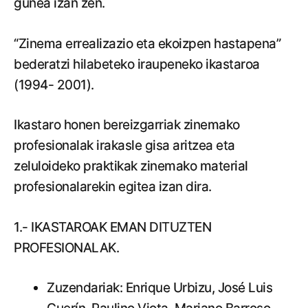
gunea izan zen.
“Zinema errealizazio eta ekoizpen hastapena”
bederatzi hilabeteko iraupeneko ikastaroa
(1994- 2001).
Ikastaro honen bereizgarriak zinemako
profesionalak irakasle gisa aritzea eta
zeluloideko praktikak zinemako material
profesionalarekin egitea izan dira.
1.- IKASTAROAK EMAN DITUZTEN
PROFESIONALAK.
Zuzendariak: Enrique Urbizu, José Luis