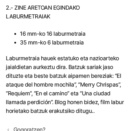
2.- ZINE ARETOAN EGINDAKO
LABURMETRAIAK
16 mm-ko 16 laburmetraia
35 mm-ko 6 laburmetraia
Laburmetraia hauek estatuko eta nazioarteko
jaialdietan aurkeztu dira. Batzuk sariak jaso
dituzte eta beste batzuk aipamen bereziak: “El
ataque del hombre mochila”, “Merry Chrispas”,
“Requiem”, “En el camino” eta “Una ciudad
llamada perdición”. Blog honen bidez, film labur
horietako batzuk erakutsiko ditugu..
Gogoratzen?