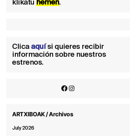
klikatu
hemen
.
Clica
aquí
si quieres recibir
información sobre nuestros
estrenos.
Facebook
Instagram
ARTXIBOAK / Archivos
July 2026