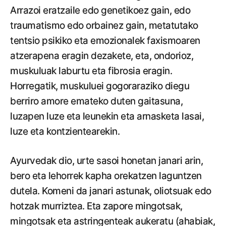
Arrazoi eratzaile edo genetikoez gain, edo
traumatismo edo orbainez gain, metatutako
tentsio psikiko eta emozionalek faxismoaren
atzerapena eragin dezakete, eta, ondorioz,
muskuluak laburtu eta fibrosia eragin.
Horregatik, muskuluei gogoraraziko diegu
berriro amore emateko duten gaitasuna,
luzapen luze eta leunekin eta arnasketa lasai,
luze eta kontzientearekin.
Ayurvedak dio, urte sasoi honetan janari arin,
bero eta lehorrek kapha orekatzen laguntzen
dutela. Komeni da janari astunak, oliotsuak edo
hotzak murriztea. Eta zapore mingotsak,
mingotsak eta astringenteak aukeratu (ahabiak,