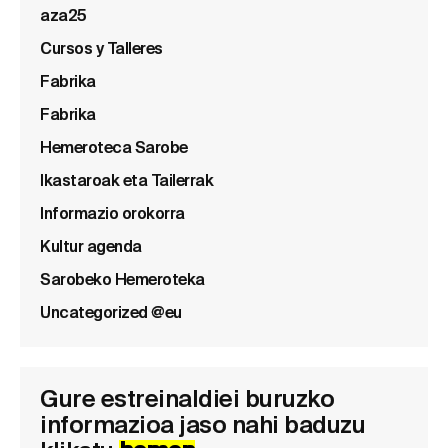
aza25
Cursos y Talleres
Fabrika
Fabrika
Hemeroteca Sarobe
Ikastaroak eta Tailerrak
Informazio orokorra
Kultur agenda
Sarobeko Hemeroteka
Uncategorized @eu
Gure estreinaldiei buruzko
informazioa jaso nahi baduzu