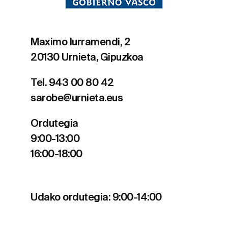
Maximo Iurramendi, 2
20130 Urnieta, Gipuzkoa
Tel. 943 00 80 42
sarobe@urnieta.eus
Ordutegia
9:00-13:00
16:00-18:00
Udako ordutegia: 9:00-14:00