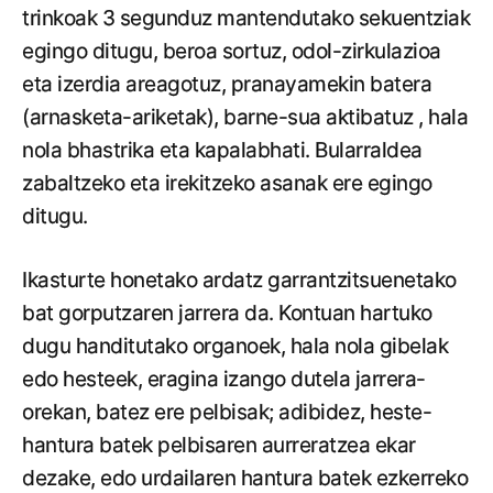
trinkoak 3 segunduz mantendutako sekuentziak
egingo ditugu, beroa sortuz, odol-zirkulazioa
eta izerdia areagotuz, pranayamekin batera
(arnasketa-ariketak), barne-sua aktibatuz , hala
nola bhastrika eta kapalabhati. Bularraldea
zabaltzeko eta irekitzeko asanak ere egingo
ditugu.
Ikasturte honetako ardatz garrantzitsuenetako
bat gorputzaren jarrera da. Kontuan hartuko
dugu handitutako organoek, hala nola gibelak
edo hesteek, eragina izango dutela jarrera-
orekan, batez ere pelbisak; adibidez, heste-
hantura batek pelbisaren aurreratzea ekar
dezake, edo urdailaren hantura batek ezkerreko