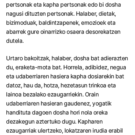
pertsonak eta kapha pertsonak edo bi dosha
nagusi dituzten pertsonak. Halaber, dietak,
bizimoduak, baldintzapenek, emozioek eta
abarrek gure oinarrizko osaera desorekatzen
dutela.
Urtaro bakoitzak, halaber, dosha bat adierazten
du, eraketa-mota bat. Horrela, adibidez, negua
eta udaberriaren hasiera kapha dosiarekin bat
datoz, hau da, hotza, hezetasun trinkoa eta
lainoa bezalako ezaugarriekin. Orain
udaberriaren hasieran gaudenez, yogatik
handituta dagoen dosha hori nola oreka
dezakegun aztertuko dugu. Kapharen
ezaugarriak ulertzeko, lokatzaren irudia erabil