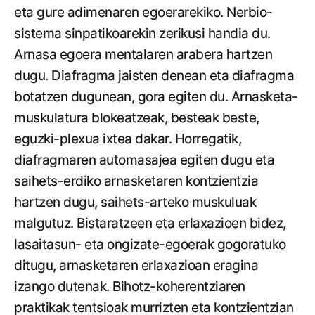
eta gure adimenaren egoerarekiko. Nerbio-
sistema sinpatikoarekin zerikusi handia du.
Arnasa egoera mentalaren arabera hartzen
dugu. Diafragma jaisten denean eta diafragma
botatzen dugunean, gora egiten du. Arnasketa-
muskulatura blokeatzeak, besteak beste,
eguzki-plexua ixtea dakar. Horregatik,
diafragmaren automasajea egiten dugu eta
saihets-erdiko arnasketaren kontzientzia
hartzen dugu, saihets-arteko muskuluak
malgutuz. Bistaratzeen eta erlaxazioen bidez,
lasaitasun- eta ongizate-egoerak gogoratuko
ditugu, arnasketaren erlaxazioan eragina
izango dutenak. Bihotz-koherentziaren
praktikak tentsioak murrizten eta kontzientzian