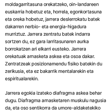
moldagarritasuna orekatzeko, oin-landareen
euskarria hobetuz eta, horrela, egonkortasuna
eta oreka hobetuz, jarrera deslerrokatu batek
dakarren nerbio- eta energia-higadura
murriztuz. Jarrera zentratu batek indarra
sortzen du, ez gara larritasunaren aurka
borrokatzen ari elkarri eusteko. Jarrera
orekatuak arnasketa askea eta osoa dakar.
Zentratzeak posizionamendu fisiko batekin du
zerikusia, eta ez bakarrik mentalarekin eta
espiritualarekin.
Jarrera egokia izateko diafragma askea behar
dugu. Diafragma arnasketaren muskulu nagusia
da, eta oso sentikorra da umore-aldaketekiko