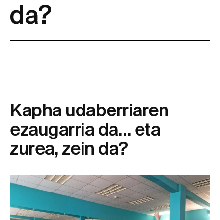
da?
Kapha udaberriaren
ezaugarria da… eta
zurea, zein da?