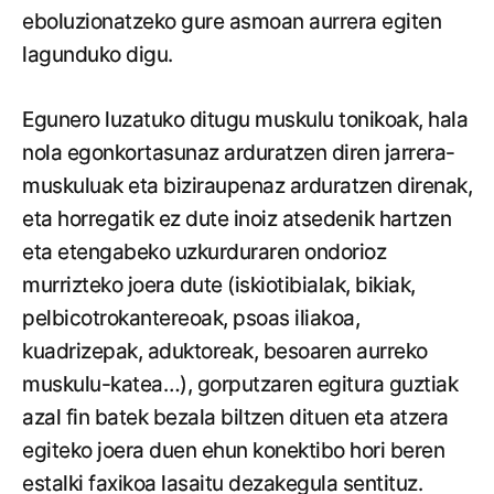
eboluzionatzeko gure asmoan aurrera egiten
lagunduko digu.
Egunero luzatuko ditugu muskulu tonikoak, hala
nola egonkortasunaz arduratzen diren jarrera-
muskuluak eta biziraupenaz arduratzen direnak,
eta horregatik ez dute inoiz atsedenik hartzen
eta etengabeko uzkurduraren ondorioz
murrizteko joera dute (iskiotibialak, bikiak,
pelbicotrokantereoak, psoas iliakoa,
kuadrizepak, aduktoreak, besoaren aurreko
muskulu-katea…), gorputzaren egitura guztiak
azal fin batek bezala biltzen dituen eta atzera
egiteko joera duen ehun konektibo hori beren
estalki faxikoa lasaitu dezakegula sentituz.