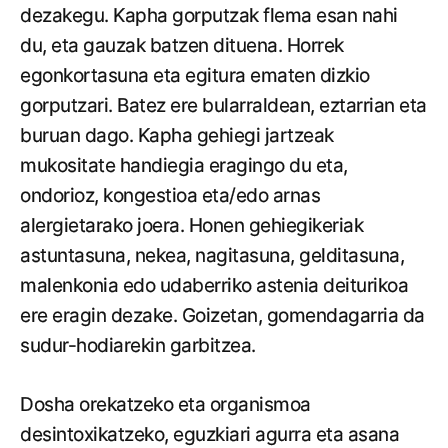
dezakegu. Kapha gorputzak flema esan nahi
du, eta gauzak batzen dituena. Horrek
egonkortasuna eta egitura ematen dizkio
gorputzari. Batez ere bularraldean, eztarrian eta
buruan dago. Kapha gehiegi jartzeak
mukositate handiegia eragingo du eta,
ondorioz, kongestioa eta/edo arnas
alergietarako joera. Honen gehiegikeriak
astuntasuna, nekea, nagitasuna, gelditasuna,
malenkonia edo udaberriko astenia deiturikoa
ere eragin dezake. Goizetan, gomendagarria da
sudur-hodiarekin garbitzea.
Dosha orekatzeko eta organismoa
desintoxikatzeko, eguzkiari agurra eta asana