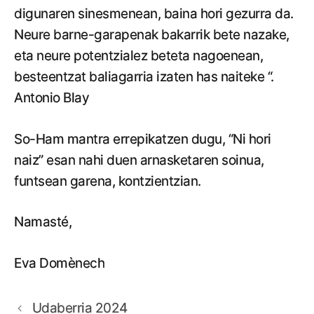
digunaren sinesmenean, baina hori gezurra da.
Neure barne-garapenak bakarrik bete nazake,
eta neure potentzialez beteta nagoenean,
besteentzat baliagarria izaten has naiteke “.
Antonio Blay
So-Ham mantra errepikatzen dugu, “Ni hori
naiz” esan nahi duen arnasketaren soinua,
funtsean garena, kontzientzian.
Namasté,
Eva Domènech
Udaberria 2024