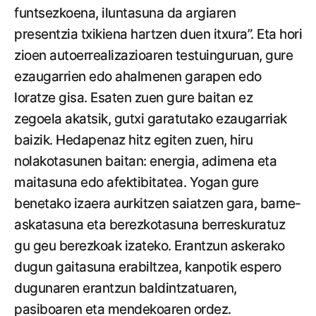
funtsezkoena, iluntasuna da argiaren
presentzia txikiena hartzen duen itxura”. Eta hori
zioen autoerrealizazioaren testuinguruan, gure
ezaugarrien edo ahalmenen garapen edo
loratze gisa. Esaten zuen gure baitan ez
zegoela akatsik, gutxi garatutako ezaugarriak
baizik. Hedapenaz hitz egiten zuen, hiru
nolakotasunen baitan: energia, adimena eta
maitasuna edo afektibitatea. Yogan gure
benetako izaera aurkitzen saiatzen gara, barne-
askatasuna eta berezkotasuna berreskuratuz
gu geu berezkoak izateko. Erantzun askerako
dugun gaitasuna erabiltzea, kanpotik espero
dugunaren erantzun baldintzatuaren,
pasiboaren eta mendekoaren ordez.