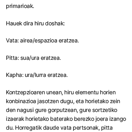
primarioak.
Hauek dira hiru doshak:
Vata: airea/espazioa eratzea.
Pitta: sua/ura eratzea.
Kapha: ura/lurra eratzea.
Kontzepzioaren unean, hiru elementu horien
konbinazioa jasotzen dugu, eta horietako zein
den nagusi gure gorputzean, gure sortzetiko
izaerak horietako baterako berezko joera izango
du. Horregatik daude vata pertsonak, pitta