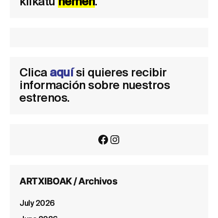
klikatu
hemen
.
Clica
aquí
si quieres recibir
información sobre nuestros
estrenos.
Facebook
Instagram
ARTXIBOAK / Archivos
July 2026