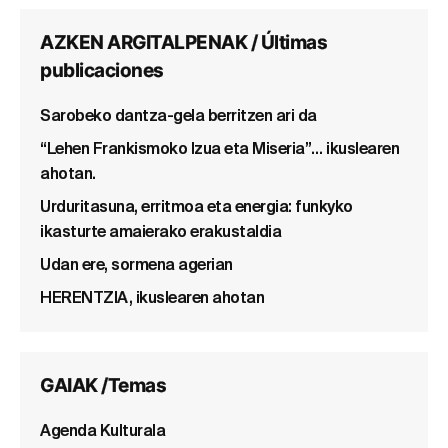
AZKEN ARGITALPENAK / Últimas
publicaciones
Sarobeko dantza-gela berritzen ari da
“Lehen Frankismoko Izua eta Miseria”… ikuslearen
ahotan.
Urduritasuna, erritmoa eta energia: funkyko
ikasturte amaierako erakustaldia
Udan ere, sormena agerian
HERENTZIA, ikuslearen ahotan
GAIAK /Temas
Agenda Kulturala