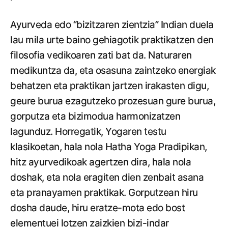
Ayurveda edo “bizitzaren zientzia” Indian duela
lau mila urte baino gehiagotik praktikatzen den
filosofia vedikoaren zati bat da. Naturaren
medikuntza da, eta osasuna zaintzeko energiak
behatzen eta praktikan jartzen irakasten digu,
geure burua ezagutzeko prozesuan gure burua,
gorputza eta bizimodua harmonizatzen
lagunduz. Horregatik, Yogaren testu
klasikoetan, hala nola Hatha Yoga Pradipikan,
hitz ayurvedikoak agertzen dira, hala nola
doshak, eta nola eragiten dien zenbait asana
eta pranayamen praktikak. Gorputzean hiru
dosha daude, hiru eratze-mota edo bost
elementuei lotzen zaizkien bizi-indar