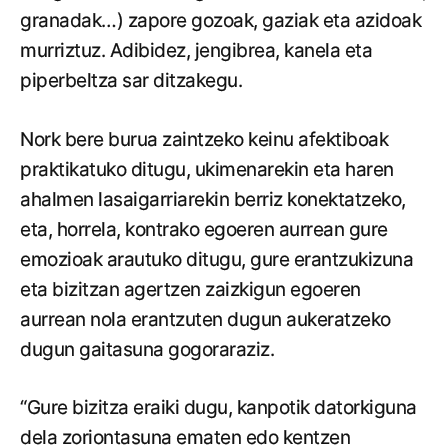
granadak…) zapore gozoak, gaziak eta azidoak
murriztuz. Adibidez, jengibrea, kanela eta
piperbeltza sar ditzakegu.
Nork bere burua zaintzeko keinu afektiboak
praktikatuko ditugu, ukimenarekin eta haren
ahalmen lasaigarriarekin berriz konektatzeko,
eta, horrela, kontrako egoeren aurrean gure
emozioak arautuko ditugu, gure erantzukizuna
eta bizitzan agertzen zaizkigun egoeren
aurrean nola erantzuten dugun aukeratzeko
dugun gaitasuna gogoraraziz.
“Gure bizitza eraiki dugu, kanpotik datorkiguna
dela zoriontasuna ematen edo kentzen