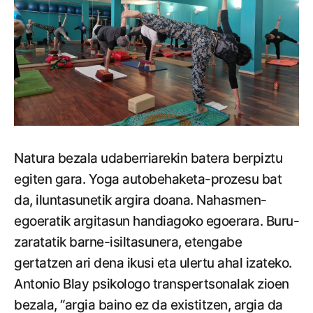
Natura bezala udaberriarekin batera berpiztu
egiten gara. Yoga autobehaketa-prozesu bat
da, iluntasunetik argira doana. Nahasmen-
egoeratik argitasun handiagoko egoerara. Buru-
zaratatik barne-isiltasunera, etengabe
gertatzen ari dena ikusi eta ulertu ahal izateko.
Antonio Blay psikologo transpertsonalak zioen
bezala, “argia baino ez da existitzen, argia da