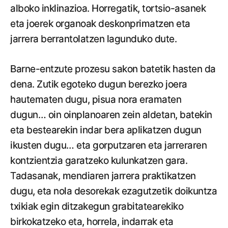
alboko inklinazioa. Horregatik, tortsio-asanek
eta joerek organoak deskonprimatzen eta
jarrera berrantolatzen lagunduko dute.
Barne-entzute prozesu sakon batetik hasten da
dena. Zutik egoteko dugun berezko joera
hautematen dugu, pisua nora eramaten
dugun… oin oinplanoaren zein aldetan, batekin
eta bestearekin indar bera aplikatzen dugun
ikusten dugu… eta gorputzaren eta jarreraren
kontzientzia garatzeko kulunkatzen gara.
Tadasanak, mendiaren jarrera praktikatzen
dugu, eta nola desorekak ezagutzetik doikuntza
txikiak egin ditzakegun grabitatearekiko
birkokatzeko eta, horrela, indarrak eta