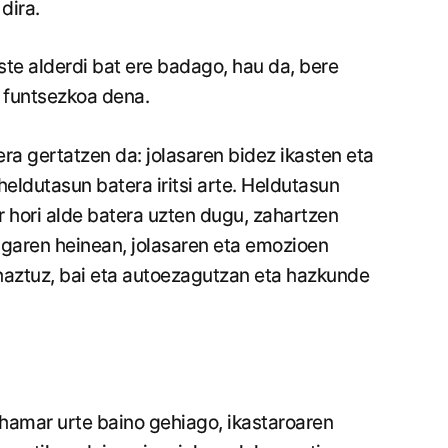
dira.
este alderdi bat ere badago, hau da, bere
n funtsezkoa dena.
ra gertatzen da: jolasaren bidez ikasten eta
heldutasun batera iritsi arte. Heldutasun
r hori alde batera uzten dugu, zahartzen
 garen heinean, jolasaren eta emozioen
ztuz, bai eta autoezagutzan eta hazkunde
a hamar urte baino gehiago, ikastaroaren