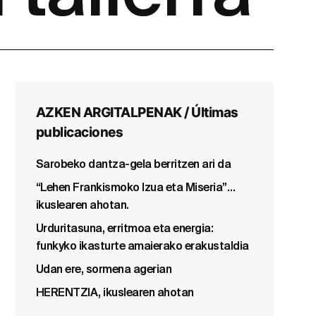
AZKEN ARGITALPENAK / Últimas
publicaciones
Sarobeko dantza-gela berritzen ari da
“Lehen Frankismoko Izua eta Miseria”…
ikuslearen ahotan.
Urduritasuna, erritmoa eta energia:
funkyko ikasturte amaierako erakustaldia
Udan ere, sormena agerian
HERENTZIA, ikuslearen ahotan