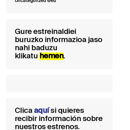
Uncategorized @eu
Gure estreinaldiei
buruzko informazioa jaso
nahi baduzu
klikatu
hemen
.
Clica
aquí
si quieres
recibir información sobre
nuestros estrenos.