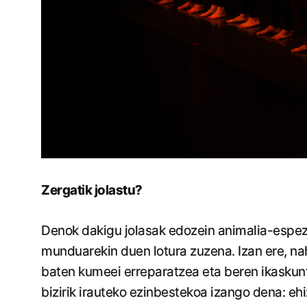
Zergatik jolastu?
Denok dakigu jolasak edozein animalia-espezi
munduarekin duen lotura zuzena. Izan ere, na
baten kumeei erreparatzea eta beren ikaskuntz
bizirik irauteko ezinbestekoa izango dena: ehi