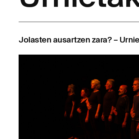
Jolasten ausartzen zara? – Urniet