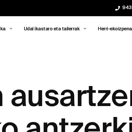
943
ika
Udal ikastaro eta tailerrak
Herri-ekoizpen
 ausartze
o antzerki