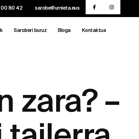
 00 80 42
sarobe@urnieta.eus
ak
Saroberi buruz
Bloga
Kontaktua
n zara? –
 tailerra