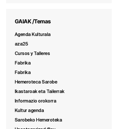
GAIAK /Temas
Agenda Kulturala
aza25
Cursos y Talleres
Fabrika
Fabrika
Hemeroteca Sarobe
Ikastaroak eta Tailerrak
Informazio orokorra
Kultur agenda
Sarobeko Hemeroteka