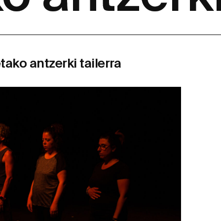
ako antzerki tailerra