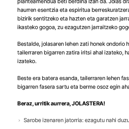
planteamendua beti berdina izan da. Jolas dr
haurren esentzia eta espiritua berreskuratzer
bizirik sentitzeko eta hazten eta garatzen jarra
ikasteko gogoa, zu ezagutzen jarraitzeko gog
Bestalde, jolasaren lehen zati honek ondorio h
tailerraren bigarren zatira iritsi ahal izateko
izateko.
Beste era batera esanda, tailerraren lehen fa
bigarren fasera sartu eta berme osoz egin aha
Beraz, urritik aurrera, JOLASTERA!
Sarobe izenaren jatorria: ezagutu nahi duz