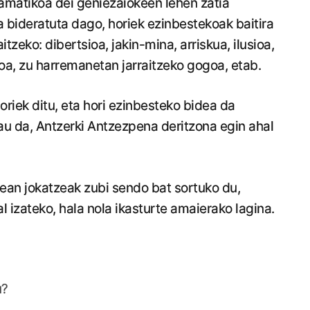
amatikoa dei geniezaiokeen lehen zatia
a bideratuta dago, horiek ezinbestekoak baitira
itzeko: dibertsioa, jakin-mina, arriskua, ilusioa,
oa, zu harremanetan jarraitzeko gogoa, etab.
oriek ditu, eta hori ezinbesteko bidea da
, hau da, Antzerki Antzezpena deritzona egin ahal
sean jokatzeak zubi sendo bat sortuko du,
l izateko, hala nola ikasturte amaierako lagina.
u?