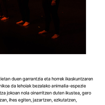
etan duen garrantzia eta horrek ikaskuntzaren
hikoa da lehoiak bezalako animalia-espezie
a jokoan nola oinarritzen duten ikustea, gero
zan, ihes egiten, jazartzen, ezkutatzen,