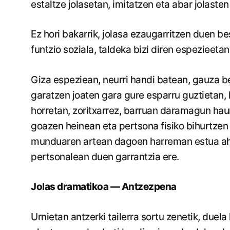
estaltze jolasetan, imitatzen eta abar jolasten 
Ez hori bakarrik, jolasa ezaugarritzen duen b
funtzio soziala, taldeka bizi diren espezieeta
Giza espeziean, neurri handi batean, gauza be
garatzen joaten gara gure esparru guztietan, 
horretan, zoritxarrez, barruan daramagun hau
goazen heinean eta pertsona fisiko bihurtzen
munduaren artean dagoen harreman estua aha
pertsonalean duen garrantzia ere.
Jolas dramatikoa — Antzezpena
Urnietan antzerki tailerra sortu zenetik, duel