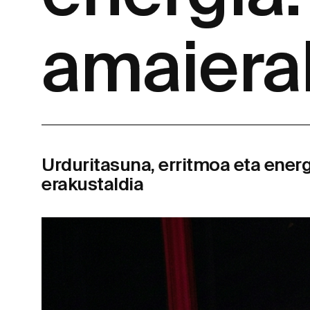
amaiera
Urduritasuna, erritmoa eta energ
erakustaldia