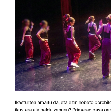
Ikasturtea amaitu da, eta ezin hobeto borobil
ikustera ala galdu zenuen? Primeran pasa gen