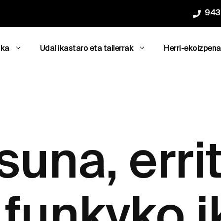
943
ika
Udal ikastaro eta tailerrak
Herri-ekoizpen
suna, err
 funkyko i