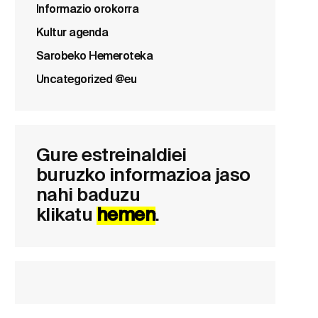
Informazio orokorra
Kultur agenda
Sarobeko Hemeroteka
Uncategorized @eu
Gure estreinaldiei
buruzko informazioa jaso
nahi baduzu
klikatu
hemen
.