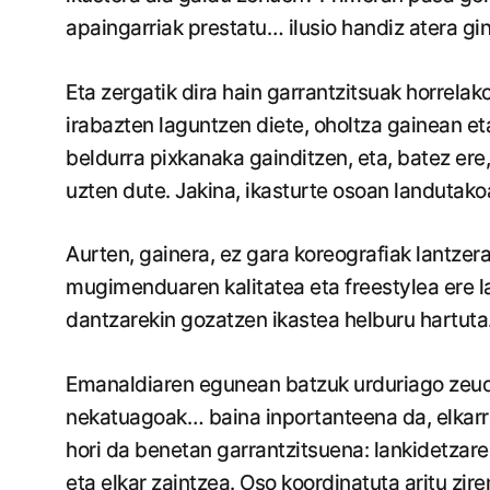
apaingarriak prestatu… ilusio handiz atera gi
Eta zergatik dira hain garrantzitsuak horrelak
irabazten laguntzen diete, oholtza gainean e
beldurra pixkanaka gainditzen, eta, batez ere
uzten dute. Jakina, ikasturte osoan landutak
Aurten, gainera, ez gara koreografiak lantzer
mugimenduaren kalitatea eta freestylea ere la
dantzarekin gozatzen ikastea helburu hartuta
Emanaldiaren egunean batzuk urduriago zeud
nekatuagoak… baina inportanteena da, elkarrek
hori da benetan garrantzitsuena: lankidetzaren
eta elkar zaintzea. Oso koordinatuta aritu zire