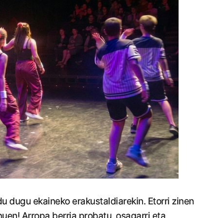
du dugu ekaineko erakustaldiarekin. Etorri zinen
uen! Arropa berria probatu, osagarri eta