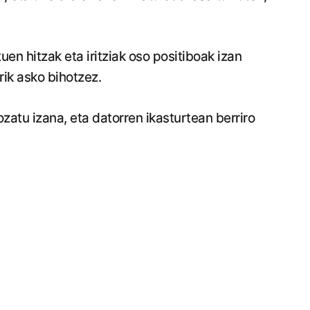
uen hitzak eta iritziak oso positiboak izan
rik asko bihotzez.
zatu izana, eta datorren ikasturtean berriro