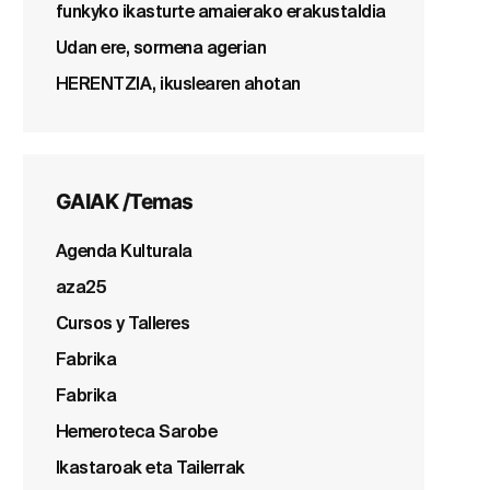
funkyko ikasturte amaierako erakustaldia
Udan ere, sormena agerian
HERENTZIA, ikuslearen ahotan
GAIAK /Temas
Agenda Kulturala
aza25
Cursos y Talleres
Fabrika
Fabrika
Hemeroteca Sarobe
Ikastaroak eta Tailerrak