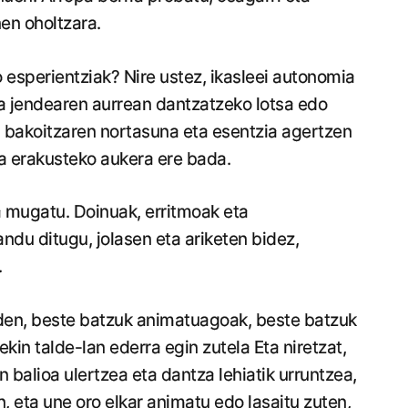
nen oholtzara.
o esperientziak? Nire ustez, ikasleei autonomia
ta jendearen aurrean dantzatzeko lotsa edo
, bakoitzaren nortasuna eta esentzia agertzen
oa erakusteko aukera ere bada.
a mugatu. Doinuak, erritmoak eta
ndu ditugu, jolasen eta ariketen bidez,
.
en, beste batzuk animatuagoak, beste batzuk
in talde-lan ederra egin zutela Eta niretzat,
 balioa ulertzea eta dantza lehiatik urruntzea,
n, eta une oro elkar animatu edo lasaitu zuten,