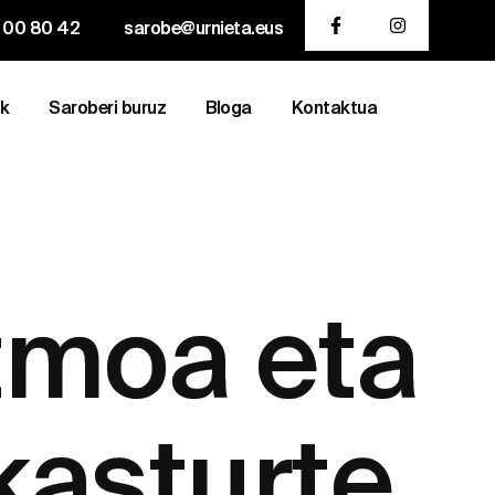
 00 80 42
sarobe@urnieta.eus
ak
Saroberi buruz
Bloga
Kontaktua
itmoa eta
kasturte