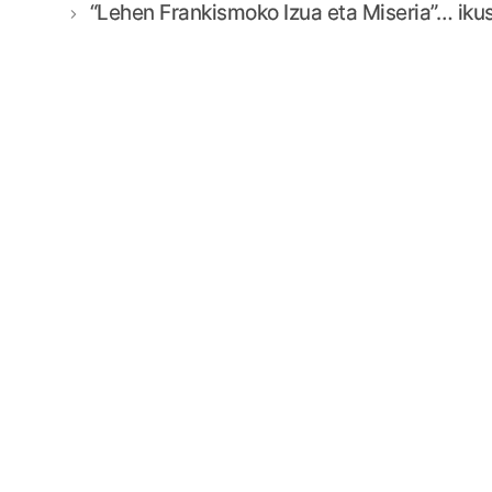
“Lehen Frankismoko Izua eta Miseria”… iku