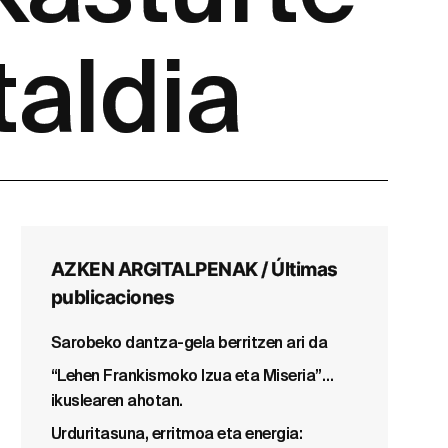
aldia
AZKEN ARGITALPENAK / Últimas
publicaciones
Sarobeko dantza-gela berritzen ari da
“Lehen Frankismoko Izua eta Miseria”…
ikuslearen ahotan.
Urduritasuna, erritmoa eta energia: