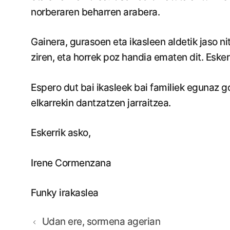
norberaren beharren arabera.
Gainera, gurasoen eta ikasleen aldetik jaso nit
ziren, eta horrek poz handia ematen dit. Esker
Espero dut bai ikasleek bai familiek egunaz go
elkarrekin dantzatzen jarraitzea.
Eskerrik asko,
Irene Cormenzana
Funky irakaslea
Udan ere, sormena agerian