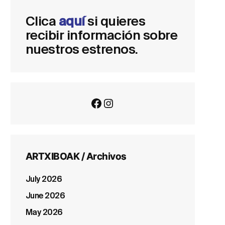
Clica
aquí
si quieres
recibir información sobre
nuestros estrenos.
Facebook
Instagram
ARTXIBOAK / Archivos
July 2026
June 2026
May 2026