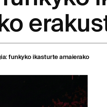
ko erakust
ia: funkyko ikasturte amaierako